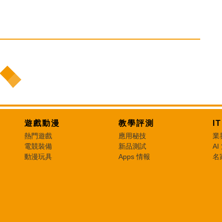
遊戲動漫
教學評測
I
熱門遊戲
應用秘技
業
電競裝備
新品測試
AI
動漫玩具
Apps 情報
名