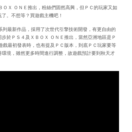
ＢＯＸ ＯＮＥ推出，粉絲們固然高興，但ＰＣ的玩家又如
玩了。不想等？買遊戲主機吧！
orld）是系列最新作品，採用了次世代引擎技術開發，有更自由的
同步於ＰＳ４及ＸＢＯＸ ＯＮＥ推出，當然亞洲地區是Ｐ
是遊戲最初發表時，也有提及ＰＣ版本，到底ＰＣ玩家要等
特環境，雖然更多時間進行調整，故遊戲預計要到秋天才