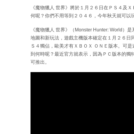
《魔物獵人 世界》將於１月２６日在ＰＳ４及Ｘ
何呢？你們不用等到２０４６，今年秋天就可以
《魔物獵人 世界》（Monster Hunter: W
地圖和新玩法，遊戲主機版本確定在１月２６日
Ｓ４獨佔，歐美才有ＸＢＯＸ ＯＮＥ版本。可
到何時呢？最近官方就表示，因為ＰＣ版本的獨
可推出。