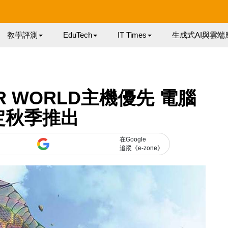
教學評測
EduTech
IT Times
生成式AI與雲端
ER WORLD主機優先 電腦
定秋季推出
在Google
追蹤《e-zone》