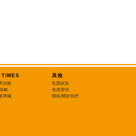
T TIMES
其他
界頭條
私隱政策
 策略
免責聲明
家專欄
聯絡/關於我們