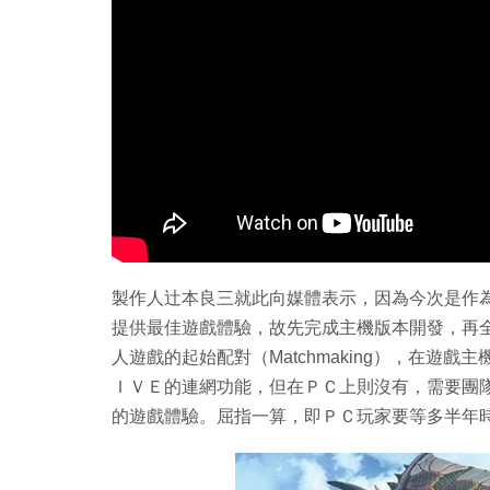
製作人辻本良三就此向媒體表示，因為今次是作
提供最佳遊戲體驗，故先完成主機版本開發，再
人遊戲的起始配對（Matchmaking），在遊
ＩＶＥ的連網功能，但在ＰＣ上則沒有，需要團
的遊戲體驗。屈指一算，即ＰＣ玩家要等多半年