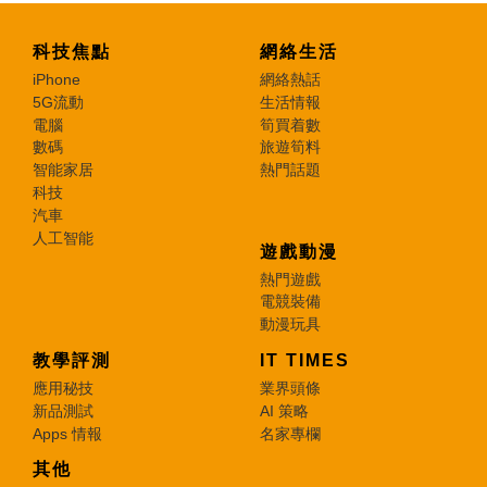
科技焦點
網絡生活
iPhone
網絡熱話
5G流動
生活情報
電腦
筍買着數
數碼
旅遊筍料
智能家居
熱門話題
科技
汽車
人工智能
遊戲動漫
熱門遊戲
電競裝備
動漫玩具
教學評測
IT TIMES
應用秘技
業界頭條
新品測試
AI 策略
Apps 情報
名家專欄
其他