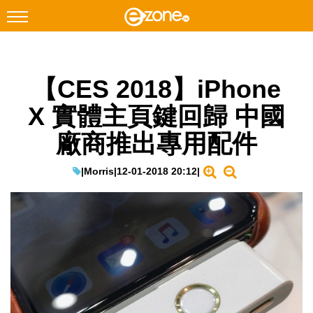
搜尋
【CES 2018】iPhone
Facebook
Instagram
X 實體主頁鍵回歸 中國
科技焦點
廠商推出專用配件
網絡生活
遊戲動漫
|
Morris
|
12-01-2018 20:12
|
教學評測
EduTech
IT Times
生成式AI與雲端應用
Enterprise Digital Transformation