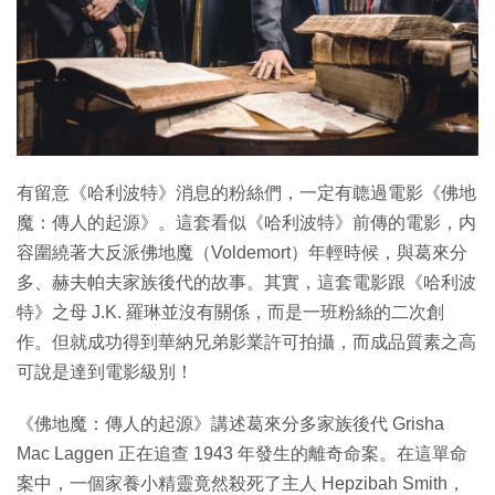
特集
有留意《哈利波特》消息的粉絲們，一定有聼過電影《佛地
魔：傳人的起源》。這套看似《哈利波特》前傳的電影，内
容圍繞著大反派佛地魔（Voldemort）年輕時候，與葛來分
多、赫夫帕夫家族後代的故事。其實，這套電影跟《哈利波
特》之母 J.K. 羅琳並沒有關係，而是一班粉絲的二次創
作。但就成功得到華納兄弟影業許可拍攝，而成品質素之高
可說是達到電影級別！
《佛地魔：傳人的起源》講述葛來分多家族後代 Grisha
Mac Laggen 正在追查 1943 年發生的離奇命案。在這單命
案中，一個家養小精靈竟然殺死了主人 Hepzibah Smith，