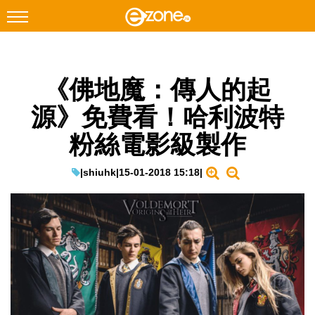
搜尋
《佛地魔：傳人的起
Facebook
Instagram
源》免費看！哈利波特
科技焦點
粉絲電影級製作
網絡生活
遊戲動漫
|
shiuhk
|
15-01-2018 15:18
|
教學評測
EduTech
IT Times
生成式AI與雲端應用
Enterprise Digital Transformation