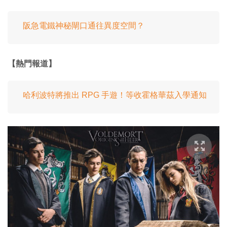
阪急電鐵神秘閘口通往異度空間？
【熱門報道】
哈利波特將推出 RPG 手遊！等收霍格華茲入學通知