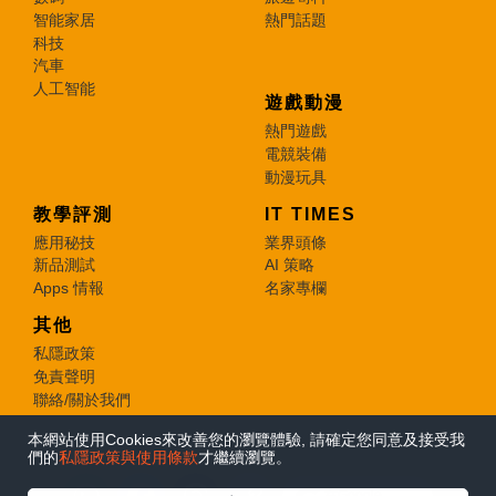
智能家居
熱門話題
科技
汽車
人工智能
遊戲動漫
熱門遊戲
電競裝備
動漫玩具
教學評測
IT TIMES
應用秘技
業界頭條
新品測試
AI 策略
Apps 情報
名家專欄
其他
私隱政策
免責聲明
聯絡/關於我們
本網站使用Cookies來改善您的瀏覽體驗, 請確定您同意及接受我
© 2026 e-zone. All Rights Reserved.
們的
私隱政策與使用條款
才繼續瀏覽。
在Google