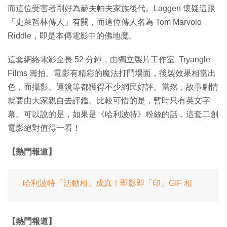
而這位受害者剛好為赫夫帕夫家族後代。Laggen 懷疑這跟
「史萊哲林傳人」有關，而這位傳人名為 Tom Marvolo
Riddle，即是本傳電影中的佛地魔。
這套網絡電影全長 52 分鐘，由獨立製片工作室 Tryangle
Films 籌拍。電影有精彩的魔法打鬥場面，後製效果相當出
色，而攝影、運鏡等都獲得不少網民好評。當然，故事劇情
就要由大家親自去評鑑。比較可惜的是，暫時只有英文字
幕。可以說的是，如果是《哈利波特》粉絲的話，這套二創
電影絕對值得一看！
【熱門報道】
哈利波特「活動相」成真！即影即「印」GIF 相
【熱門報道】