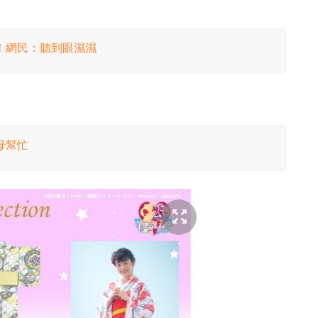
出！網民：聽到眼濕濕
母幫忙