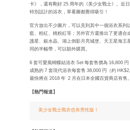
卡》，還有剛好 25 周年的《美少女戰士》。
特別設計的浴衣，單看圖都覺得吸引！
官方放出不少圖片，可以見到其中一個浴衣系列以
藍、粉紅、桃粉紅等；另外官方還推出了更適合成
護星、銀水晶、湖上倒影月亮城堡、天王星海王
同的半幅帶，可以額外購買。
6 套可愛風蝴蝶結浴衣 Set 每套售價為 16,800 円
成熟的 7 套現代浴衣每套售 38,000 円（約 HK$2
最快將在 2018 年 2 月在日本全國百貨商店有售
【熱門報道】
美少女戰士戰衣也有男性版！