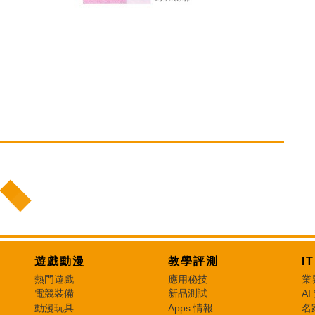
遊戲動漫
教學評測
I
熱門遊戲
應用秘技
業
電競裝備
新品測試
AI
動漫玩具
Apps 情報
名