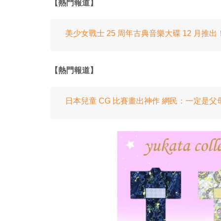
【熱門報道】
美少女戰士 25 周年古典音樂大碟 12 月推
【熱門報道】
日本兒童 CG 比賽畫出神作 網民：一定是父