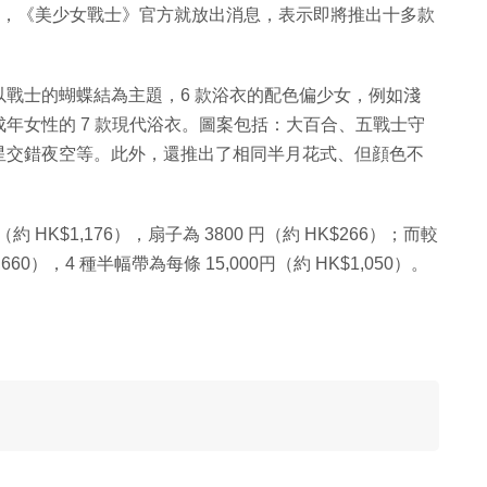
近日，《美少女戰士》官方就放出消息，表示即將推出十多款
戰士的蝴蝶結為主題，6 款浴衣的配色偏少女，例如淺
年女性的 7 款現代浴衣。圖案包括：大百合、五戰士守
星交錯夜空等。此外，還推出了相同半月花式、但顔色不
（約 HK$1,176），扇子為 3800 円（約 HK$266）；而較
,660），4 種半幅帶為每條 15,000円（約 HK$1,050）。
。