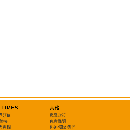
T TIMES
其他
界頭條
私隱政策
 策略
免責聲明
家專欄
聯絡/關於我們