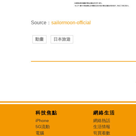
Source：
sailormoon-official
動畫
日本旅遊
科技焦點
網絡生活
iPhone
網絡熱話
5G流動
生活情報
電腦
筍買着數