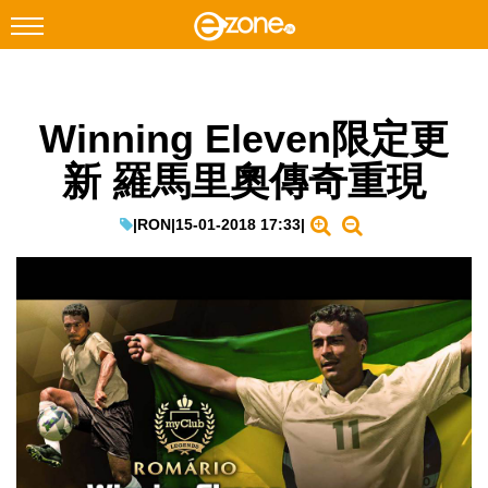
搜尋
Winning Eleven限定更
Facebook
Instagram
新 羅馬里奧傳奇重現
科技焦點
網絡生活
|
RON
|
15-01-2018 17:33
|
遊戲動漫
教學評測
EduTech
IT Times
生成式AI與雲端應用
Enterprise Digital Transformation