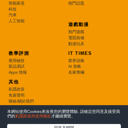
智能家居
熱門話題
科技
汽車
人工智能
遊戲動漫
熱門遊戲
電競裝備
動漫玩具
教學評測
IT TIMES
應用秘技
業界頭條
新品測試
AI 策略
Apps 情報
名家專欄
其他
私隱政策
免責聲明
聯絡/關於我們
本網站使用Cookies來改善您的瀏覽體驗, 請確定您同意及接受我
© 2026 e-zone. All Rights Reserved.
們的
私隱政策與使用條款
才繼續瀏覽。
在Google
同意及關閉