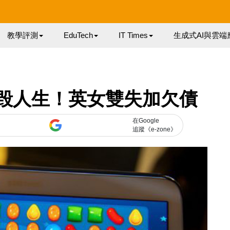
教學評測
EduTech
IT Times
生成式AI與雲端
ush 毀人生！英女雙失加欠債
在Google
追蹤《e-zone》