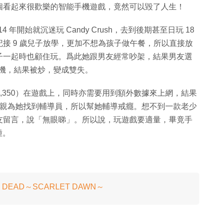
個看起來很歡樂的智能手機遊戲，竟然可以毀了人生！
 2014 年開始就沉迷玩 Candy Crush，去到後期甚至日玩 18
接 9 歲兒子放學，更加不想為孩子做午餐，所以直接放
子一起時也顧住玩。爲此她跟男友經常吵架，結果男友選
要打機，結果被炒，變成雙失。
$53,350）在遊戲上，同時亦需要用到額外數據來上網，結果
直至她的母親為她找到輔導員，所以幫她輔導戒癮。想不到一款老少
友留言，說「無眼睇」。所以說，玩遊戲要適量，畢竟手
種。
 DEAD～SCARLET DAWN～