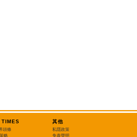
T TIMES
其他
界頭條
私隱政策
 策略
免責聲明