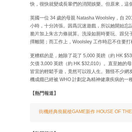
快，很快就變成長輩們的消閒娛樂。但原來，這
英國一位 34 歲的母親 Natasha Woolsley，自
小時，十分誇張。因爲沉迷遊戲，所以她開始忘記
脆片加上朱古力條就算。洗澡如厠時要玩、跟兒
擇離開；而工作上，Woolsley 工作時忍不住
更糟糕的是，她除了花了 5,000 英鎊（約 HK 
欠債 3,000 英鎊（約 HK $32,010）。
皆宜的輕鬆手遊，竟然可以毀人生。難怪不少網
機成癮已經被 WHO 計劃定為精神健康疾病的一
【熱門報道】
街機經典喪屍槍GAME新作 HOUSE OF THE