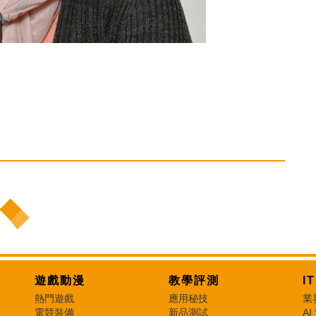
遊戲動漫
教學評測
I
熱門遊戲
應用秘技
業
電競裝備
新品測試
AI