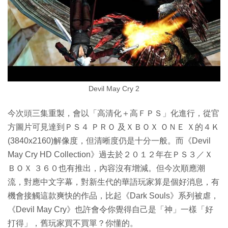
Devil May Cry 2
今次頭三集重製，會以「高清化＋高ＦＰＳ」化進行，從官
方圖片可見達到ＰＳ４ ＰＲＯ 及ＸＢＯＸ ＯＮＥ Ｘ的４Ｋ
(3840x2160)解像度，但清晰度仍是十分一般。而《Devil
May Cry HD Collection》過去於２０１２年在ＰＳ３／Ｘ
ＢＯＸ ３６０也有推出，內容沒有增減。但今次順應潮
流，對應中文字幕，對新生代的華語玩家算是個好消息，有
機會接觸這款爽快的作品，比起《Dark Souls》系列被虐，
《Devil May Cry》也許會令你覺得自己是「神」一樣「好
打得」，舊玩家買不買單？你懂的。