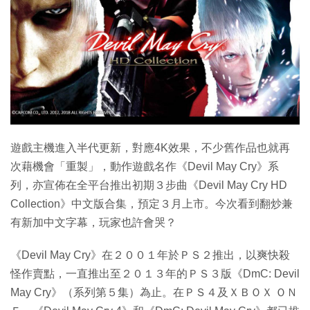
特集
遊戲主機進入半代更新，對應4K效果，不少舊作品也就再
次藉機會「重製」，動作遊戲名作《Devil May Cry》系
列，亦宣佈在全平台推出初期３步曲《Devil May Cry HD
Collection》中文版合集，預定３月上市。今次看到翻炒兼
有新加中文字幕，玩家也許會哭？
《Devil May Cry》在２００１年於ＰＳ２推出，以爽快殺
怪作賣點，一直推出至２０１３年的ＰＳ３版《DmC: Devil
May Cry》（系列第５集）為止。在ＰＳ４及ＸＢＯＸ ＯＮ