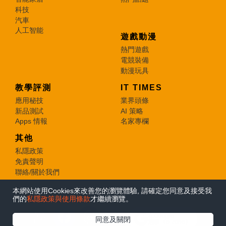
科技
汽車
人工智能
遊戲動漫
熱門遊戲
電競裝備
動漫玩具
教學評測
IT TIMES
應用秘技
業界頭條
新品測試
AI 策略
Apps 情報
名家專欄
其他
私隱政策
免責聲明
聯絡/關於我們
本網站使用Cookies來改善您的瀏覽體驗, 請確定您同意及接受我
© 2026 e-zone. All Rights Reserved.
們的
私隱政策與使用條款
才繼續瀏覽。
在Google
同意及關閉
追蹤《e-zone》