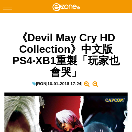
搜尋
《Devil May Cry HD
Facebook
Instagram
Collection》中文版
科技焦點
PS4‧XB1重製「玩家也
網絡生活
會哭」
遊戲動漫
教學評測
|
RON
|
16-01-2018 17:24
|
EduTech
IT Times
生成式AI與雲端應用
Enterprise Digital Transformation