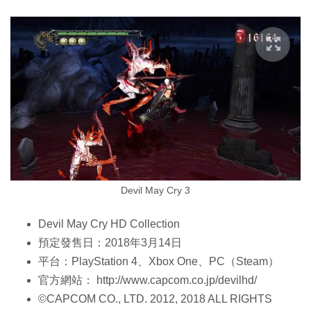
Devil May Cry 3
Devil May Cry HD Collection
預定發售日：2018年3月14日
平台：PlayStation 4、Xbox One、PC（Steam）
官方網站： http://www.capcom.co.jp/devilhd/
©CAPCOM CO., LTD. 2012, 2018 ALL RIGHTS