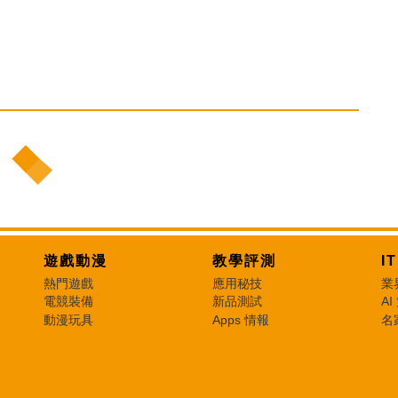
遊戲動漫
教學評測
I
熱門遊戲
應用秘技
業
電競裝備
新品測試
AI
動漫玩具
Apps 情報
名