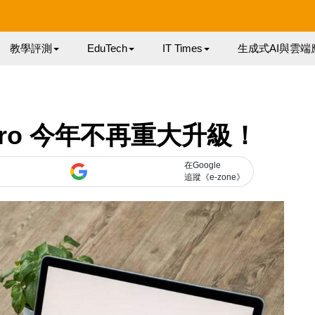
教學評測
EduTech
IT Times
生成式AI與雲端
k Pro 今年不再重大升級！
在Google
追蹤《e-zone》