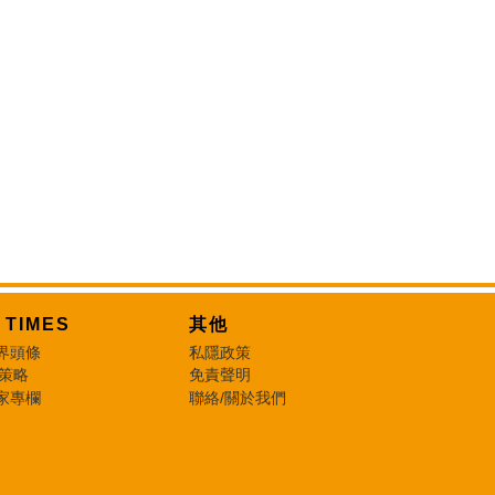
T TIMES
其他
界頭條
私隱政策
 策略
免責聲明
家專欄
聯絡/關於我們