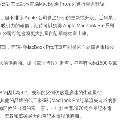
8年將不會對其筆記本電腦MacBook Pro系列進行重大升級。
但不排除 Apple 公司會進行小的更新或升級。近年來，
力的報價，期待可以獲得 Apple MacBook Pro系列
le 公司可能會將更大批量的訂單轉給富士康。
訂單，而這些MacBook Pro訂單可能是來自於廣達電腦公
司最大的供應商。據《電子時報》調查，每年有大約1500多萬
 Pro佔比為8:2。去年的比例仍然是廣達的生產量佔
找其他的品牌的代工來彌補MacBook Pro訂單流失造成的影
總部位於台灣的富士康，一年共生產3870萬台筆記本電
e 、宏碁和華碩最大的筆記本電腦供應商。