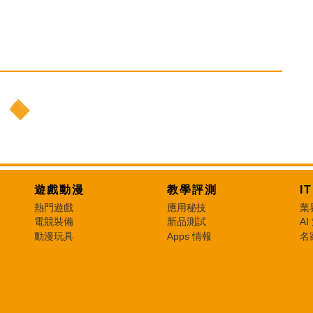
遊戲動漫
教學評測
I
熱門遊戲
應用秘技
業
電競裝備
新品測試
AI
動漫玩具
Apps 情報
名