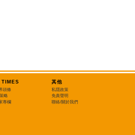
T TIMES
其他
界頭條
私隱政策
 策略
免責聲明
家專欄
聯絡/關於我們