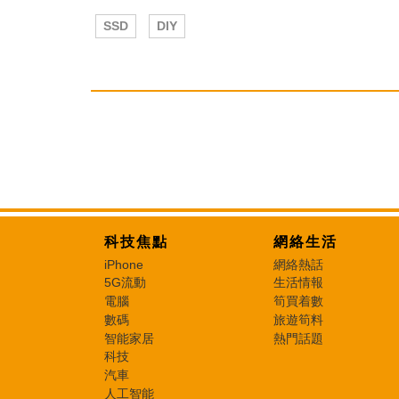
SSD
DIY
科技焦點
網絡生活
iPhone
網絡熱話
5G流動
生活情報
電腦
筍買着數
數碼
旅遊筍料
智能家居
熱門話題
科技
汽車
人工智能