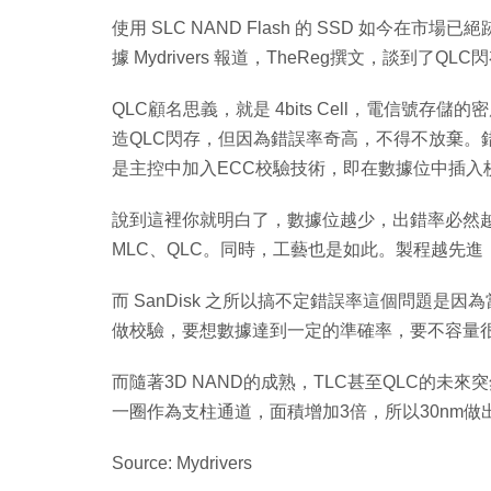
使用 SLC NAND Flash 的 SSD 如今在市
據 Mydrivers 報道，TheReg撰文，談到了
QLC顧名思義，就是 4bits Cell，電信號存儲的
造QLC閃存，但因為錯誤率奇高，不得不放棄。錯
是主控中加入ECC校驗技術，即在數據位中插入
說到這裡你就明白了，數據位越少，出錯率必然越
MLC、QLC。同時，工藝也是如此。製程越先進
而 SanDisk 之所以搞不定錯誤率這個問題是因
做校驗，要想數據達到一定的準確率，要不容量
而隨著3D NAND的成熟，TLC甚至QLC的未
一圈作為支柱通道，面積增加3倍，所以30nm做
Source: Mydrivers