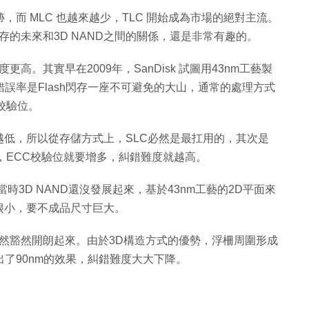
場已絕跡，而 MLC 也越來越少，TLC 開始成為市場的絕對主流。
QLC閃存的未來和3D NAND之間的關係，還是非常有趣的。
密度更高。其實早在2009年，SanDisk 試圖用43nm工藝製
誤率是Flash閃存一座不可避免的大山，通常的處理方式
校驗位。
低，所以從存儲方式上，SLC必然是最扛用的，其次是
，ECC校驗位就要增多，糾錯難度就越高。
為當時3D NAND還沒發展起來，基於43nm工藝的2D平面來
很小，要不成品尺寸巨大。
來突然豁然開朗起來。由於3D構造方式的優勢，浮柵周圍形成
出了90nm的效果，糾錯難度大大下降。