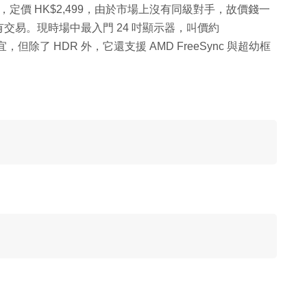
示器，定價 HK$2,499，由於市場上沒有同級對手，故價錢一
 有交易。現時場中最入門 24 吋顯示器，叫價約
，但除了 HDR 外，它還支援 AMD FreeSync 與超幼框