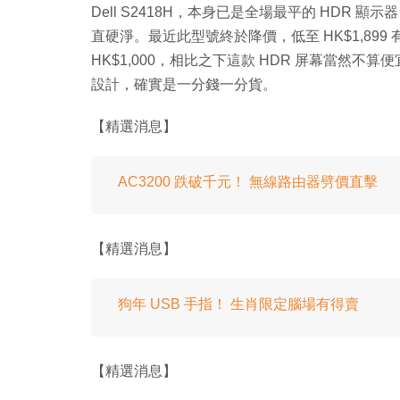
Dell S2418H，本身已是全場最平的 HDR 顯
直硬淨。最近此型號終於降價，低至 HK$1,899
HK$1,000，相比之下這款 HDR 屏幕當然不算便宜
設計，確實是一分錢一分貨。
【精選消息】
AC3200 跌破千元！ 無線路由器劈價直擊
【精選消息】
狗年 USB 手指！ 生肖限定腦場有得賣
【精選消息】