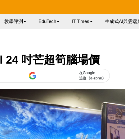
教學評測
EduTech
IT Times
生成式AI與雲端
ll 24 吋芒超筍腦場價
在Google
追蹤《e-zone》