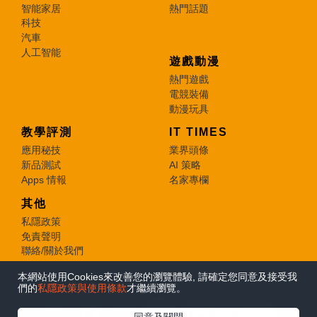
智能家居
熱門話題
科技
汽車
人工智能
遊戲動漫
熱門遊戲
電競裝備
動漫玩具
教學評測
IT TIMES
應用秘技
業界頭條
新品測試
AI 策略
Apps 情報
名家專欄
其他
私隱政策
免責聲明
聯絡/關於我們
本網站使用Cookies來改善您的瀏覽體驗, 請確定您同意及接受我
© 2026 e-zone. All Rights Reserved.
們的
私隱政策與使用條款
才繼續瀏覽。
在Google