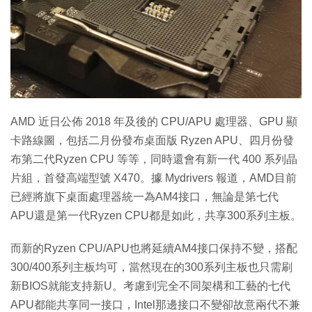
特集
AMD 近日公佈 2018 年及後的 CPU/APU 處理器、GPU 顯
卡路線圖，包括二月份發布桌面版 Ryzen APU、四月份發
布第二代Ryzen CPU 等等，同時還會有新一代 400 系列晶
片組，首發高端型號 X470。據 Mydrivers 報道，AMD目前
已經將旗下桌面處理器統一為AM4接口，無論是第七代
APU還是第一代Ryzen CPU都是如此，共享300系列主板。
而新的Ryzen CPU/APU也將延續AM4接口保持不變，搭配
300/400系列主板均可，當然現在的300系列主板也只需刷
新BIOS就能支持新U。考慮到完全不同架構和工藝的七代
APU都能共享同一接口，Intel那邊接口不變卻故意兩代不兼