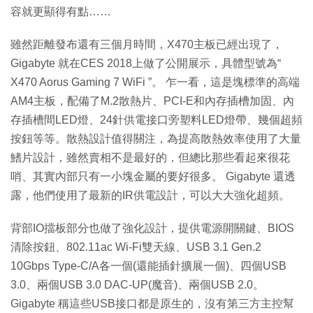
容就更顯得有點……
雖然距離發布還有三個月時間，X470主板已經出現了，
Gigabyte 就在CES 2018上做了公開展示，具體型號為“
X470 Aorus Gaming 7 WiFi ”。 乍一看，這是塊標準的高端
AM4主板，配備了M.2散熱片、PCI-E和內存插槽加固、內
存插槽間LED燈、24針供電接口旁塑料LED燈帶、幾個超頻
按鈕等等。散熱設計值得關注，為提高散熱效率使用了大量
鰭片設計，雖然賣相不是最好的，但總比那些看起來很花
哨、其實內部只有一小塊金屬的要好很多。 Gigabyte 還透
露，他們使用了最新的IR供電設計，可以大大強化超頻。
背部IO擋板部分也做了強化設計，提供電源開關鍵、BIOS
清除按鈕、802.11ac Wi-Fi雙天線、USB 3.1 Gen.2
10Gbps Type-C/A各一個(還能插針擴展一個)、四個USB
3.0、兩個USB 3.0 DAC-UP(魔音)、兩個USB 2.0。
Gigabyte 稱這些USB接口都是原生的，沒有第三方主控幫