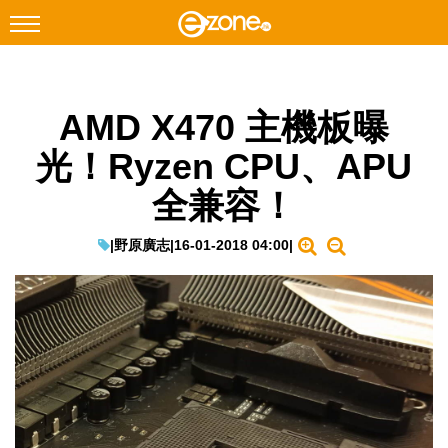
搜尋
AMD X470 主機板曝
Facebook
Instagram
光！Ryzen CPU、APU
科技焦點
全兼容！
網絡生活
遊戲動漫
|
野原廣志
|
16-01-2018 04:00
|
教學評測
EduTech
IT Times
生成式AI與雲端應用
Enterprise Digital Transformation