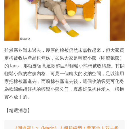
特集
雖然寒冬還未過去，厚厚的棉被仍然未需收起來，但大家買
定棉被收納產品也無妨，如果大家是輕鬆小熊（即鬆弛熊）
的 fans，那就要留意這款超巨型輕鬆小熊棉被收納袋。打開
輕鬆小熊的右側內格，可見一個龐大的收納空間，足以讓用
家把棉被塞進去，而將棉被塞進去後，這個收納袋更可化身
為軟綿綿超好抱的輕鬆小熊公仔，真想好像抱住愛人一樣抱
實不放手的。
【精選消息】
《回魂夜》x《Mario》人偶超級型！帶著食人花去捉