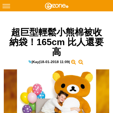
搜尋
超巨型輕鬆小熊棉被收
Facebook
Instagram
納袋！165cm 比人還要
科技焦點
高
網絡生活
遊戲動漫
|
Kay
|
18-01-2018 11:09
|
教學評測
EduTech
IT Times
生成式AI與雲端應用
Enterprise Digital Transformation