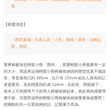
鬼
【精選消息】
《黑暗靈魂》出真人高「人性」抱枕！還有「召喚記
號」地毯
要將棉被放在輕鬆小熊「體內」，那麼輕鬆小熊都要有一定
的大小，而說來這個輕鬆小熊棉被收納袋的體型也真不能說
笑，單是身高已約 165cm，比只有 15Xcm 哈比人身高的記
者還要高，至於闊度則約為 114cm，在此長、闊規格下，
基本上可把標準尺寸的單人棉被收納起來，抱起來的感覺理
應不錯，但當然這時的輕鬆小熊棉被收納袋重量會超重吧！
想搬動到另一位置抱抱的話，記緊量力而為。