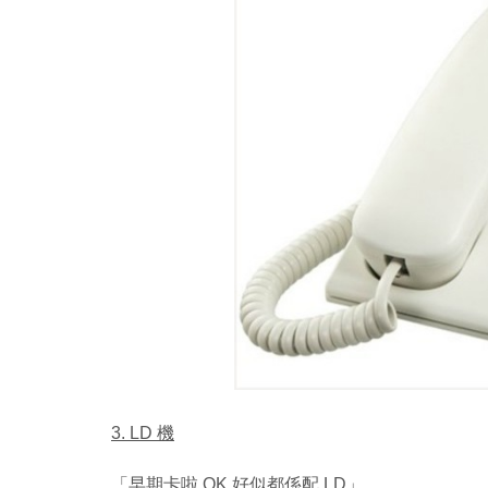
3. LD 機
「早期卡啦 OK 好似都係配 LD」