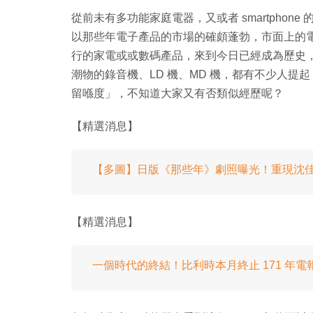
從前未有多功能家庭電器，又或者 smartpho
以那些年電子產品的市場的確頗蓬勃，市面上的
行的家電或或數碼產品，來到今日已經成為歷史，有
潮物的錄音機、LD 機、MD 機，都有不少人
留喺度」，不知道大家又有否類似經歷呢？
【精選消息】
【多圖】日版《那些年》劇照曝光！重現沈
【精選消息】
一個時代的終結！比利時本月終止 171 年電