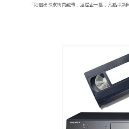
「細個出鴨寮街買鹹帶，返屋企一播，六點半新