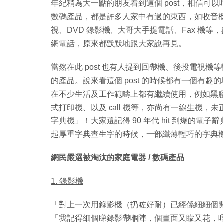
年紀稍為大一點的朋友看到這個 post，相信
數碼產品，都是許多人家中有過的東西，如收音機、錄音
視、DVD 錄影機、大哥大手提電話、Fax 機
網電話，原來都默默地跟大家說再見。
當然在此 post 也有人提到回帶機、後投電視
的產品。說來看這個 post 的時候都有一個有
在不少生活及工作範疇上都有繼續使用，例如黑膠唱
式打印機、以及 call 機等，亦尚有一線生機，
字典機」！大家還記得 90 年代 hit 到爆的電子辭典嗎
起厚重字典查生字的時候，一部纖薄輕巧的字典
網民嚴選被淘汰的家庭電器 / 數碼產品
1. 錄影機
「對上一次用錄影機（扔咗好耐）已經係細細個
「我記得細個睇錄影帶嗰陣，個畫面又矇又花，