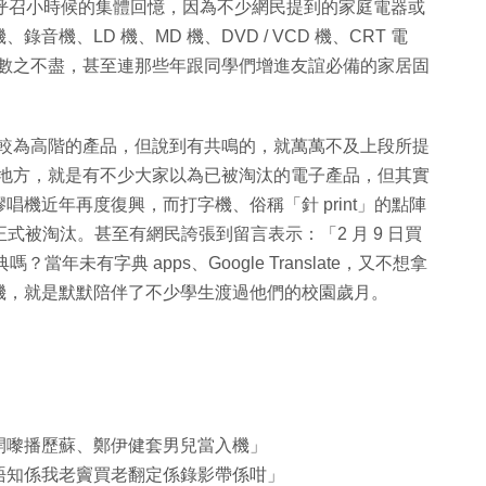
可以呼召小時候的集體回憶，因為不少網民提到的家庭電器或
機、LD 機、MD 機、DVD / VCD 機、CRT 電
等，數之不盡，甚至連那些年跟同學們增進友誼必備的家居固
機等較為高階的產品，但說到有共鳴的，就萬萬不及上段所提
趣的地方，就是有不少大家以為已被淘汰的電子產品，但其實
機近年再度復興，而打字機、俗稱「針 print」的點陣
未正式被淘汰。甚至有網民誇張到留言表示：「2 月 9 日買
？當年未有字典 apps、Google Translate，又不想拿
機，就是默默陪伴了不少學生渡過他們的校園歲月。
開嚟播歷蘇、鄭伊健套男兒當入機」
唔知係我老竇買老翻定係錄影帶係咁」