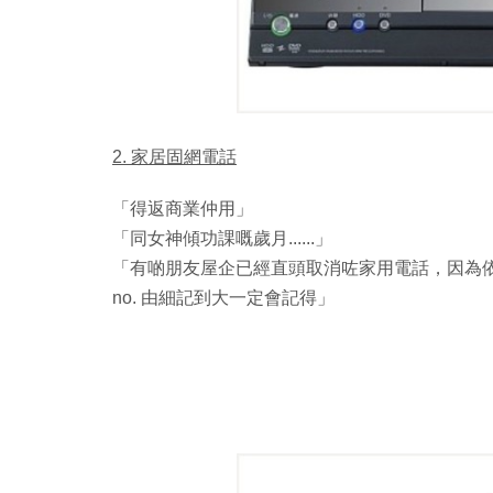
2. 家居固網電話
「得返商業仲用」
「同女神傾功課嘅歲月......」
「有啲朋友屋企已經直頭取消咗家用電話，因為依家
no. 由細記到大一定會記得」