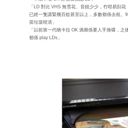
「LD 對比 VHS 無雪花、音靚少少，冇咁易刮花，Hi
已經一隻講緊幾百蚊甚至以上，多數都係去租。96-97 
當垃圾咁清」
「以前第一代啲卡拉 OK 酒廊係要人手換碟，之後有啲成座 
都係 play LDs」