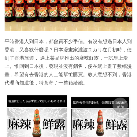
特集
平時香港人到日本，都會買不少手信。有沒有想過日本人到
香港，又喜歡什麼呢？日本漫畫家瀧波ユカリ在月初時，便
到了香港旅遊， 遇上某品牌推出的麻辣鮮露，一試馬上愛
上。惟回到日本後，發現並沒有銷售，便在網上畫了數幅漫
畫，希望有去香港的人士能幫忙購買。教人意想不到，香港
代理商知道後，特意寄了一整箱給她。