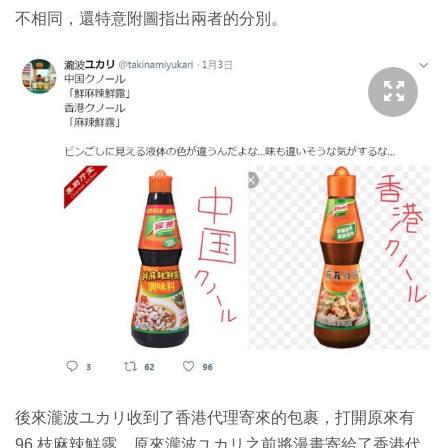
不相同，還特意附圖指出兩者的分別。
後來瀧波ユカリ收到了香港代理寄來的包裹，打開原來有
96 枝麻辣鮮露。原來瀧波ユカリ之前將漫畫寄給了香港代