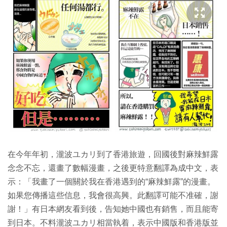
在今年年初，瀧波ユカリ到了香港旅遊，回國後對麻辣鮮露
念念不忘，還畫了數幅漫畫，之後更特意翻譯為成中文，表
示：「我畫了一個關於我在香港遇到的“麻辣鮮露”的漫畫。
如果您傳播這些信息，我會很高興。此翻譯可能不准確，謝
謝！」有日本網友看到後，告知她中國也有銷售，而且能寄
到日本。不料瀧波ユカリ相當執着，表示中國版和香港版並