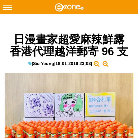
搜尋
日漫畫家超愛麻辣鮮露
Facebook
Instagram
香港代理越洋郵寄 96 支
科技焦點
網絡生活
|
Siu Yeung
|
18-01-2018 23:03
|
遊戲動漫
教學評測
EduTech
IT Times
生成式AI與雲端應用
Enterprise Digital Transformation