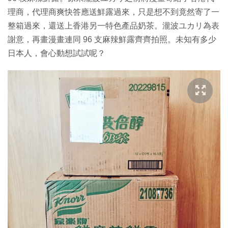
理商，代理商爽快答應送鮮露過來，只是想不到竟然寄了一
整箱過來，還送上香港另一特色產品奶茶。瀧波ユカリ為表
謝意，再畫漫畫連同 96 支麻辣鮮露齊齊拍照。未知有多少
日本人，會心動想試試呢？