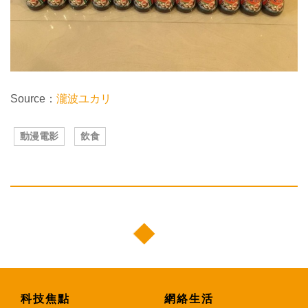
Source：
瀧波ユカリ
動漫電影
飲食
科技焦點
網絡生活