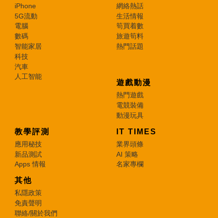
iPhone
網絡熱話
5G流動
生活情報
電腦
筍買着數
數碼
旅遊筍料
智能家居
熱門話題
科技
汽車
人工智能
遊戲動漫
熱門遊戲
電競裝備
動漫玩具
教學評測
IT TIMES
應用秘技
業界頭條
新品測試
AI 策略
Apps 情報
名家專欄
其他
私隱政策
免責聲明
聯絡/關於我們