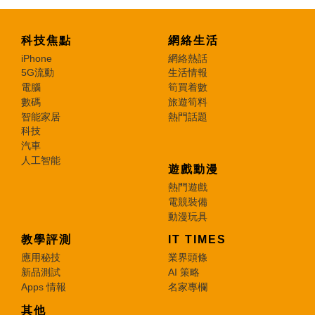
科技焦點
網絡生活
iPhone
網絡熱話
5G流動
生活情報
電腦
筍買着數
數碼
旅遊筍料
智能家居
熱門話題
科技
汽車
人工智能
遊戲動漫
熱門遊戲
電競裝備
動漫玩具
教學評測
IT TIMES
應用秘技
業界頭條
新品測試
AI 策略
Apps 情報
名家專欄
其他