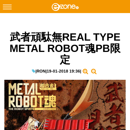
搜尋
武者頑駄無REAL TYPE
Facebook
Instagram
METAL ROBOT魂PB限
科技焦點
定
網絡生活
遊戲動漫
|
RON
|
19-01-2018 19:36
|
教學評測
EduTech
IT Times
生成式AI與雲端應用
Enterprise Digital Transformation