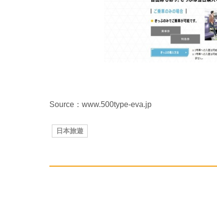
Source：www.500type-eva.jp
日本旅遊