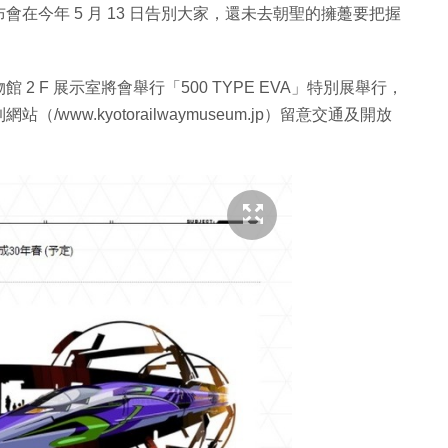
在今年 5 月 13 日告別大家，還未去朝聖的擁躉要把握
物館 2 F 展示室將會舉行「500 TYPE EVA」特別展舉行，
ww.kyotorailwaymuseum.jp）留意交通及開放