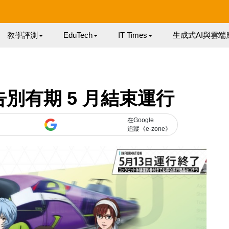
教學評測
EduTech
IT Times
生成式AI與雲端
告別有期 5 月結束運行
在Google
追蹤《e-zone》