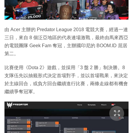
特集
由 Acer 主辦的 Predator League 2018 電競大賽，經過一連
三日，來自 8 個泛亞地區的代表連場激戰，最終由馬來西亞
的電競團隊 Geek Fam 奪冠，主辦國印尼的 BOOM.ID 屈居
第二。
比賽使用《Dota 2》遊戲，並採用「3 盤 2 勝」制決勝。8
支隊伍先以抽籤形式決定首場對手，並以首場戰果，來決定
於主線回合，或負方回合繼續進行比賽，兩條走線都有機會
繼續爭奪冠軍。