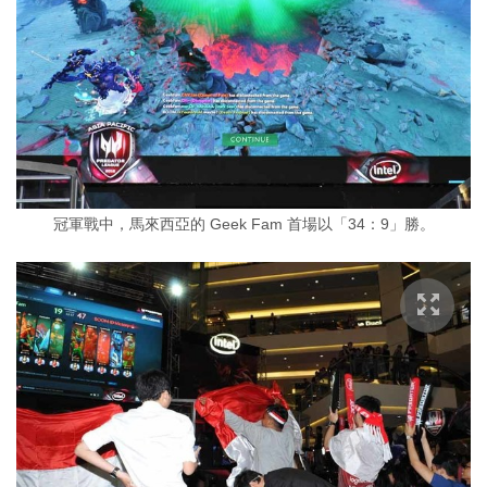
冠軍戰中，馬來西亞的 Geek Fam 首場以「34：9」勝。