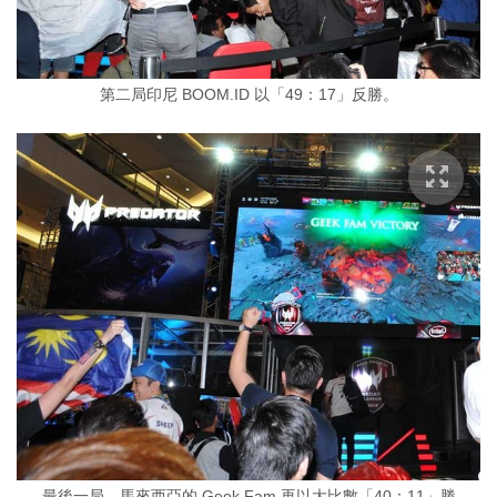
第二局印尼 BOOM.ID 以「49：17」反勝。
最後一局，馬來西亞的 Geek Fam 再以大比數「40：11」勝