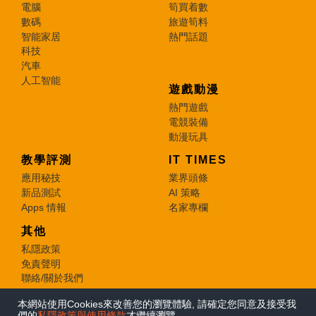
電腦
筍買着數
數碼
旅遊筍料
智能家居
熱門話題
科技
汽車
人工智能
遊戲動漫
熱門遊戲
電競裝備
動漫玩具
教學評測
IT TIMES
應用秘技
業界頭條
新品測試
AI 策略
Apps 情報
名家專欄
其他
私隱政策
免責聲明
聯絡/關於我們
本網站使用Cookies來改善您的瀏覽體驗, 請確定您同意及接受我
© 2026 e-zone. All Rights Reserved.
們的
私隱政策與使用條款
才繼續瀏覽。