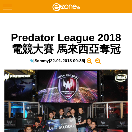
搜尋
Predator League 2018
Facebook
Instagram
電競大賽 馬來西亞奪冠
科技焦點
網絡生活
|
Sammy
|
22-01-2018 00:35
|
遊戲動漫
教學評測
EduTech
IT Times
生成式AI與雲端應用
Enterprise Digital Transformation