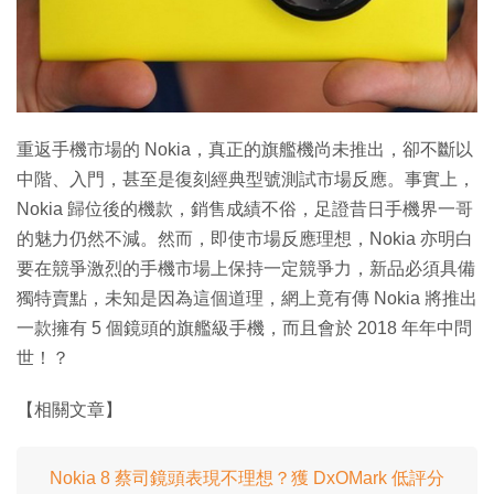
特集
重返手機市場的 Nokia，真正的旗艦機尚未推出，卻不斷以
中階、入門，甚至是復刻經典型號測試市場反應。事實上，
Nokia 歸位後的機款，銷售成績不俗，足證昔日手機界一哥
的魅力仍然不減。然而，即使市場反應理想，Nokia 亦明白
要在競爭激烈的手機市場上保持一定競爭力，新品必須具備
獨特賣點，未知是因為這個道理，網上竟有傳 Nokia 將推出
一款擁有 5 個鏡頭的旗艦級手機，而且會於 2018 年年中問
世！？
【相關文章】
Nokia 8 蔡司鏡頭表現不理想？獲 DxOMark 低評分