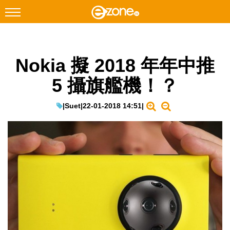
搜尋
Nokia 擬 2018 年年中推
Facebook
Instagram
5 攝旗艦機！？
科技焦點
網絡生活
|
Suet
|
22-01-2018 14:51
|
遊戲動漫
教學評測
EduTech
IT Times
生成式AI與雲端應用
Enterprise Digital Transformation