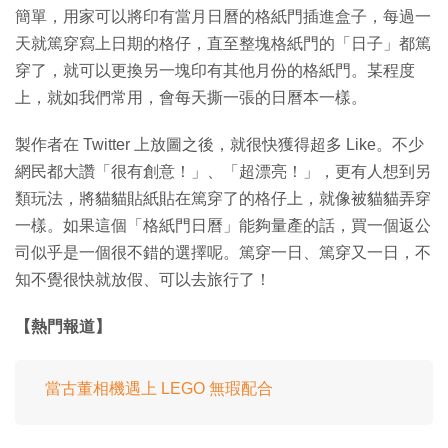
簡單，用家可以將印有當月日曆的格紙門插進盒子，每過一
天就篤穿寫上日期的格仔，直至整塊格紙門的「日子」都篤
穿了，就可以更換另一塊印有其他月份的格紙門。某程度
上，就如我們常用，會每天撕一張的日曆本一樣。
製作者在 Twitter 上放圖之後，就很快獲得超多 Like。不少
網民都大讚「很有創意！」、「超漂亮！」，更有人想到另
類玩法，將貓貓貼紙貼在篤穿了的格仔上，就像被貓貓弄穿
一樣。如果這個「格紙門日曆」能夠量產的話，買一個返公
司似乎是一個很不錯的選擇呢。篤穿一日、篤穿又一日，不
知不覺很快就放假、可以去旅行了！
【熱門報道】
當古董相機遇上 LEGO 無瑕配合