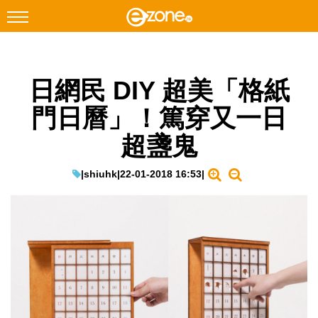
搜尋
日網民 DIY 超美「格紙
Facebook
Instagram
門日曆」！篤穿又一日
科技焦點
超盞鬼
網絡生活
遊戲動漫
|
shiuhk
|
22-01-2018 16:53
|
教學評測
EduTech
IT Times
生成式AI與雲端應用
Enterprise Digital Transformation