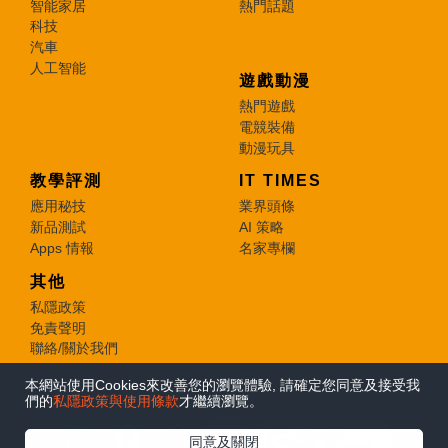
智能家居
熱門話題
科技
汽車
人工智能
遊戲動漫
熱門遊戲
電競裝備
動漫玩具
教學評測
IT TIMES
應用秘技
業界頭條
新品測試
AI 策略
Apps 情報
名家專欄
其他
私隱政策
免責聲明
聯絡/關於我們
本網站使用Cookies來改善您的瀏覽體驗, 請確定您同意及接受我
© 2026 e-zone. All Rights Reserved.
們的
私隱政策與使用條款
才繼續瀏覽。
在Google
同意及關閉
追蹤《e-zone》