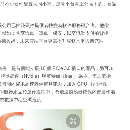
上廠商不少硬件配置大同小異，運算平台真正分高下的，要靠
該公司已由純硬件提供者轉變為軟件服務融合者。他指
，就如：共享汽車、單車、保安，以至流動支付的背後，
數據興起，未來雲端平台更需提升服務水平與擴充性。
例，是首個能支援 10 個 PCIe 3.0 插口的產品，另可加
牌以輝達（Nvidia）與英特爾（Intel）為主。李志豪指
時間內渴求高速圖像運算能力，加入 GPU 才能補救
該伺服器產品於運作過程中，會透過感應器確保內部運作溫
調整數據中心空調溫度。