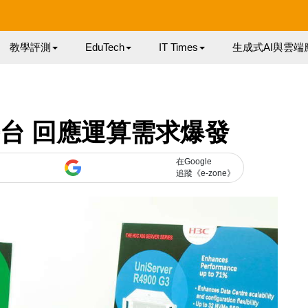
教學評測
EduTech
IT Times
生成式AI與雲端
6 平台 回應運算需求爆發
在Google
追蹤《e-zone》