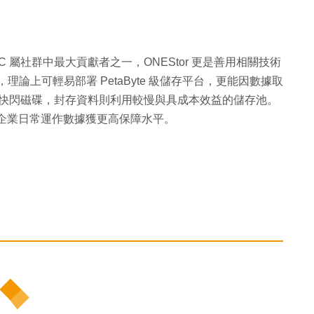
，H3C 屬社群中最大貢獻者之一，ONEStor 更是善用相關技術
rage），理論上可輕易部署 PetaByte 級儲存平台，更能因數據取
 置於快閃磁碟，封存資料則利用較慢與具成本效益的儲存池。
，讓企業日常運作數據獲更高保障水平。