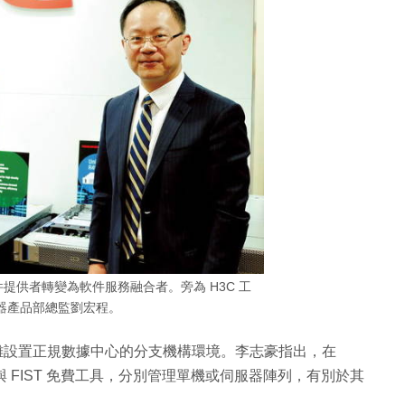
提供者轉變為軟件服務融合者。旁為 H3C 工
器產品部總監劉宏程。
對較難設置正規數據中心的分支機構環境。李志豪指出，在
 與 FIST 免費工具，分別管理單機或伺服器陣列，有別於其