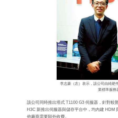
李志豪（左）表示，該公司由純硬件
業標準服務
該公司同時推出塔式 T1100 G3 伺服器，針
H3C 新推出伺服器與儲存平台中，均內建 HDM
他廠商需要額外收費。