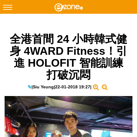
搜尋
全港首間 24 小時韓式健
Facebook
Instagram
身 4WARD Fitness！引
科技焦點
進 HOLOFIT 智能訓練
網絡生活
打破沉悶
遊戲動漫
教學評測
|
Siu Yeung
|
22-01-2018 19:27
|
EduTech
IT Times
生成式AI與雲端應用
Enterprise Digital Transformation