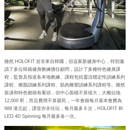
雖然 HOLOFIT 並非來自韓國，但這家新健身中心，特別邀
請了多位韓籍健身教練擔任顧問，設計了多種特色健身課
程，監督及指道各本地教練。課程包括靈活穩定性訓練系列
課程、燃脂訓練系列課程、肌肉雕塑訓練系列課程等。雖然
裝潢和特色都很有看頭，但中心面積不算很大，大概佔地
12,000 呎，而且費用不算親民，一年會籍每月基本會費為
988 港元起，課堂亦非任玩，每月最多 6 次，HOLOFIT 和
LED 4D Spinning 每月最多各一次。