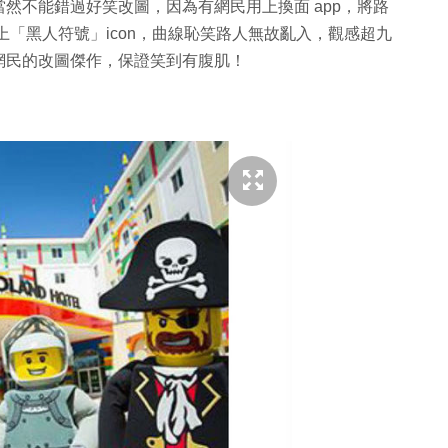
然不能錯過好笑改圖，因為有網民用上換面 app，將路
加上「黑人符號」icon，曲線恥笑路人無故亂入，觀感超九
網民的改圖傑作，保證笑到有腹肌！