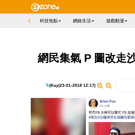
科技焦點
網絡生活
遊戲動漫
網民集氣 P 圖改走沙
|
Kay
|
23-01-2018 12:17
|