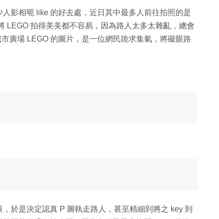
影相呃 like 的好去處，近日其中最多人前往拍照的是
將 LEGO 拍得美美都不容易，因為路人太多太雜亂，總會
城市廣場 LEGO 的圖片，是一位網民跪求集氣，將礙眼路
於是決定認真 P 圖執走路人，甚至精細到將之 key 到