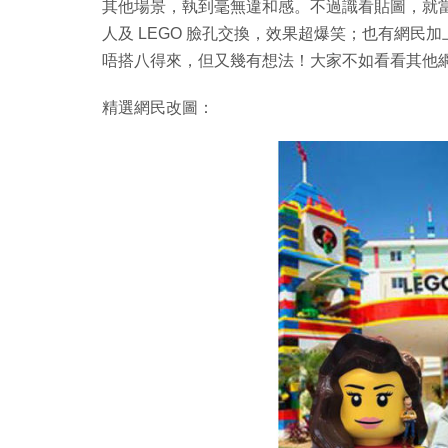
其他場景，執到毫無違和感。不過識看貼圖，就當
人及 LEGO 臉孔交換，效果超爆笑；也有網民
唔搭八得來，但又幾有想法！大家不如看看其他
精選網民改圖：