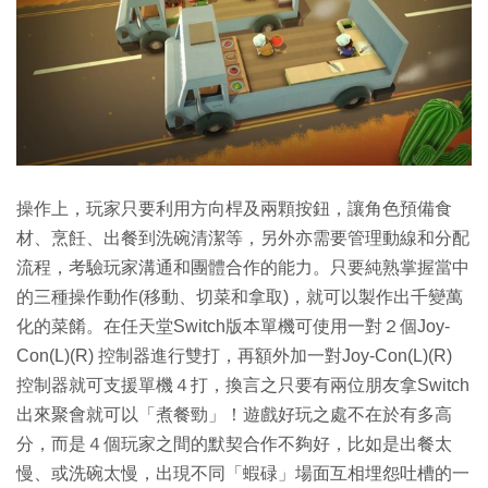
操作上，玩家只要利用方向桿及兩顆按鈕，讓角色預備食
材、烹飪、出餐到洗碗清潔等，另外亦需要管理動線和分配
流程，考驗玩家溝通和團體合作的能力。只要純熟掌握當中
的三種操作動作(移動、切菜和拿取)，就可以製作出千變萬
化的菜餚。在任天堂Switch版本單機可使用一對２個Joy-
Con(L)(R) 控制器進行雙打，再額外加一對Joy-Con(L)(R)
控制器就可支援單機４打，換言之只要有兩位朋友拿Switch
出來聚會就可以「煮餐勁」！遊戲好玩之處不在於有多高
分，而是４個玩家之間的默契合作不夠好，比如是出餐太
慢、或洗碗太慢，出現不同「蝦碌」場面互相埋怨吐槽的一