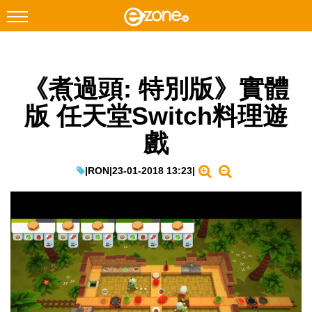
搜尋
《煮過頭: 特別版》實體
Facebook
Instagram
版 任天堂Switch料理遊
科技焦點
戲
網絡生活
遊戲動漫
|
RON
|
23-01-2018 13:23
|
教學評測
EduTech
IT Times
生成式AI與雲端應用
Enterprise Digital Transformation