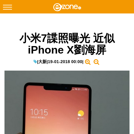
搜尋
小米7諜照曝光 近似
Facebook
Instagram
iPhone X劉海屏
科技焦點
網絡生活
|
大新
|
19-01-2018 00:00
|
遊戲動漫
教學評測
EduTech
IT Times
生成式AI與雲端應用
Enterprise Digital Transformation