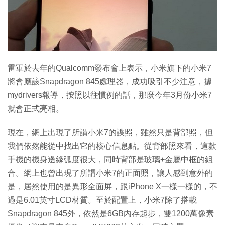
特集
雷軍於去年的Qualcomm發布會上表示，小米旗下的小米7
將會應該Snapdragon 845處理器，成功吸引不少注意，據
mydrivers報導，按照以往慣例的話，那麼今年3月份小米7
就會正式亮相。
現在，網上出現了所謂小米7的諜照，雖然只是背部照，但
我們依然能從中找出它的核心信息點。從背部照來看，這款
手機的機身邊緣弧度很大，同時背部是玻璃+金屬中框的組
合。網上也曾出現了所謂小米7的正面照，讓人感到意外的
是，居然使用的是異形全面屏，跟iPhone X一樣一樣的，不
過是6.01英寸LCD材質。至於配置上，小米7除了搭載
Snapdragon 845外，依然是6GB內存起步，雙1200萬像素