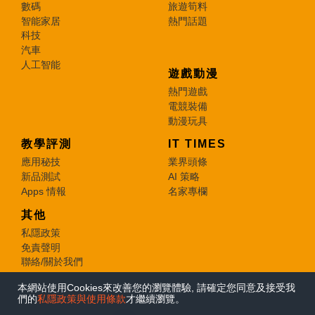
數碼
旅遊筍料
智能家居
熱門話題
科技
汽車
人工智能
遊戲動漫
熱門遊戲
電競裝備
動漫玩具
教學評測
IT TIMES
應用秘技
業界頭條
新品測試
AI 策略
Apps 情報
名家專欄
其他
私隱政策
免責聲明
聯絡/關於我們
本網站使用Cookies來改善您的瀏覽體驗, 請確定您同意及接受我
© 2026 e-zone. All Rights Reserved.
們的
私隱政策與使用條款
才繼續瀏覽。