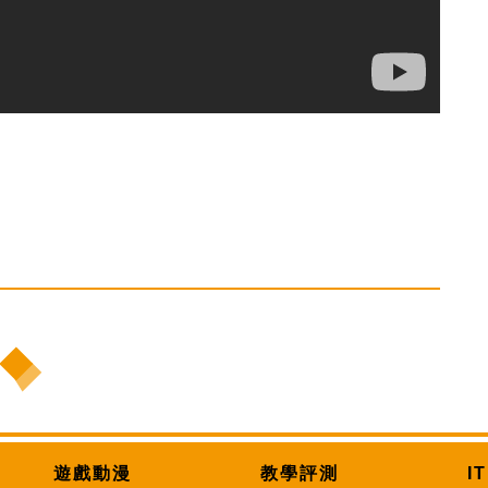
遊戲動漫
教學評測
I