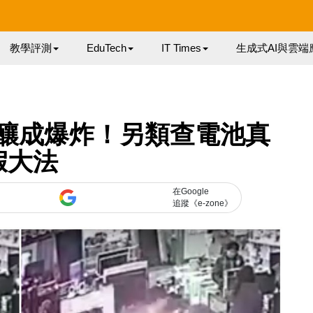
教學評測
EduTech
IT Times
生成式AI與雲端
池竟釀成爆炸！另類查電池真
假大法
在Google
追蹤《e-zone》