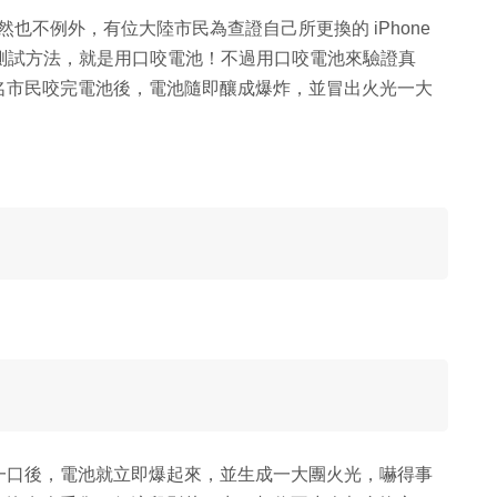
當然也不例外，有位大陸市民為查證自己所更換的 iPhone
的測試方法，就是用口咬電池！不過用口咬電池來驗證真
名市民咬完電池後，電池隨即釀成爆炸，並冒出火光一大
一口後，電池就立即爆起來，並生成一大團火光，嚇得事