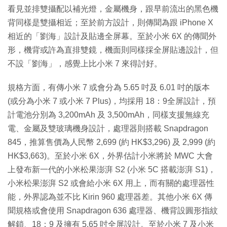
看見並排雙攝配以補光燈，金屬機身，跟早前流出的黑色機
背同樣是雙攝相近；至於前方設計，則傳聞為跟 iPhone X
相近的「劉海」設計及貼邊全屏幕。至於小米 6X 的傳聞外
形，機背或許為直排雙鏡，機面則同樣採全屏貼邊設計，但
不設「劉海」，感覺上比小米 7 來得討好。
規格方面，有傳小米 7 或會分為 5.65 吋及 6.01 吋的版本
(或分為小米 7 或小米 7 Plus)，均採用 18：9全屏設計，預
計電池分別為 3,200mAh 及 3,500mAh，同樣支援無線充
電、金屬及雙玻璃機身設計，處理器則搭載 Snapdragon
845，推算售價為人民幣 2,699 (約 HK$3,296) 及 2,999 (約
HK$3,663)。至於小米 6X，外界估計小米將於 MWC 大會
上發布新一代的小米松果澎湃 S2 (小米 5C 搭載澎湃 S1)，
小米松果澎湃 S2 或會給小米 6X 用上，而有關的處理器性
能，外界認為並不比 Kirin 960 處理器差。其他小米 6X 傳
聞規格或會使用 Snapdragon 636 處理器、機背設圓形指紋
解鎖、18：9 及擁有 5.65 吋全屏設計。至於小米 7 及小米