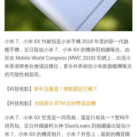
特集
小米 7、小米 6X 均被指是小米手機 2018 年度的新一代旗
艦手機，近日疑似小米 7、小米 6X 的機身照相繼曝光。由
於在 Mobile World Congress (MWC 2018) 官網上，出現小
米香港將會在會場設攤位，更令外界相信小米新旗艦機曝光
的可能性相當高。
【科技焦點】
新年洗邋遢！揀鍍膜定打蠟？
【科技焦點】
大陸推出 BTM 比特幣提款機
小米 7、小米 6X 究竟是一同亮相，還是只有其一？暫時不
得而知。近日外國爆料大神 SlashLeaks 則相繼爆出疑似小
米 7、小米 6X 的機背相片。小米 7 外形上，最新的機背圖