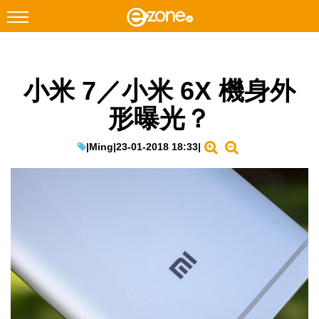
搜尋
小米 7／小米 6X 機身外
Facebook
Instagram
形曝光？
科技焦點
網絡生活
|
Ming
|
23-01-2018 18:33
|
遊戲動漫
教學評測
EduTech
IT Times
生成式AI與雲端應用
Enterprise Digital Transformation