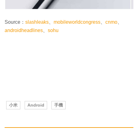
Source：
slashleaks
、
mobileworldcongress
、
cnmo
、
androidheadlines
、
sohu
小米
Android
手機