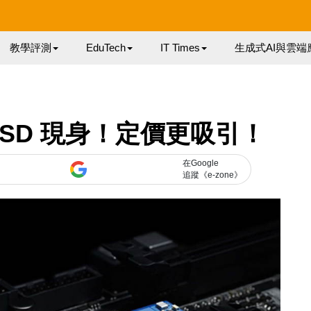
教學評測
EduTech
IT Times
生成式AI與雲端
M10 SSD 現身！定價更吸引！
在Google
追蹤《e-zone》