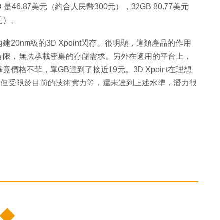
D 是46.87美元（約合人民幣300元），32GB 80.77美元
5元）。
，內建20nm級的3D Xpoint閃存。很明顯，這類產品的作用
有限，無法承載密集的存儲需求。另外在適用的平台上，
格不菲，單GB達到了接近19元。3D Xpoint在理想
倍，但受限於目前的技術實力等，還未達到上述水準，潛力很