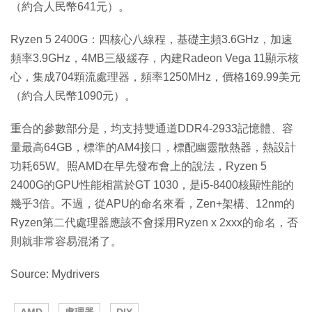
（約合人民幣641元）。
Ryzen 5 2400G：四核心八線程，基礎主頻3.6GHz，加速
頻率3.9GHz，4MB三級緩存，內建Radeon Vega 11顯示核
心，集成704顆流處理器，頻率1250MHz，價格169.99美元
（約合人民幣1090元）。
重合的參數部分是，均支持雙通道DDR4-2933記憶體、容
量最高64GB，標準的AM4接口，標配幽靈散熱器，熱設計
功耗65W。照AMD在早先發布會上的說法，Ryzen 5
2400G的GPU性能相當於GT 1030，是i5-8400核顯性能的
幾乎3倍。不過，從APU的命名來看，Zen+架構、12nm的
Ryzen第二代處理器應該不會採用Ryzen x 2xxx的命名，否
則就非常容易混淆了。
Source: Mydrivers
AMD
處理器
DIY