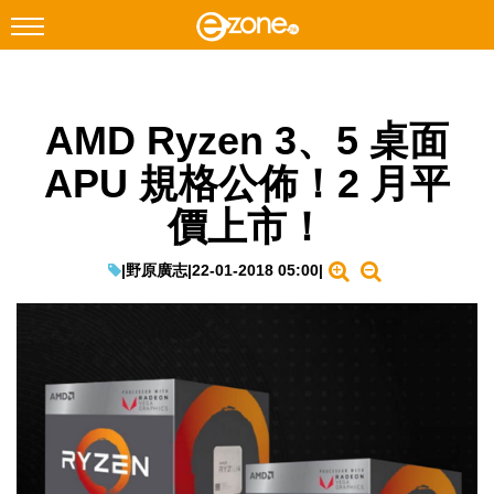
搜尋
AMD Ryzen 3、5 桌面
Facebook
Instagram
APU 規格公佈！2 月平
科技焦點
價上市！
網絡生活
遊戲動漫
|
野原廣志
|
22-01-2018 05:00
|
教學評測
EduTech
IT Times
生成式AI與雲端應用
Enterprise Digital Transformation