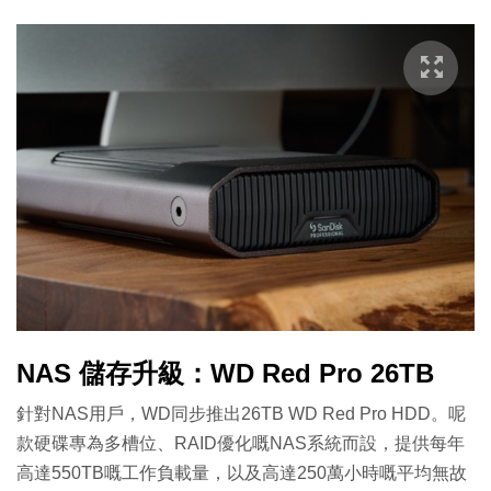
NAS 儲存升級：WD Red Pro 26TB
針對NAS用戶，WD同步推出26TB WD Red Pro HDD。呢
款硬碟專為多槽位、RAID優化嘅NAS系統而設，提供每年
高達550TB嘅工作負載量，以及高達250萬小時嘅平均無故