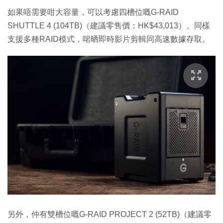
如果唔需要咁大容量，可以考慮四槽位嘅G-RAID
SHUTTLE 4 (104TB)（建議零售價：HK$43,013）。同樣
支援多種RAID模式，啱晒即時影片剪輯同高速數據存取。
另外，仲有雙槽位嘅G-RAID PROJECT 2 (52TB)（建議零