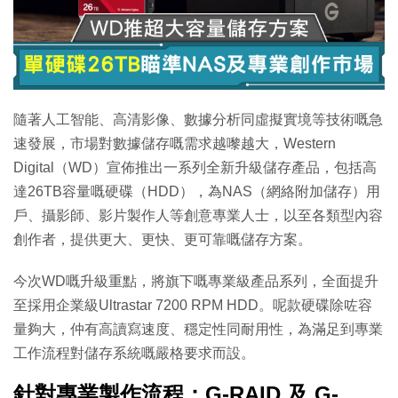
特集
隨著人工智能、高清影像、數據分析同虛擬實境等技術嘅急
速發展，市場對數據儲存嘅需求越嚟越大，Western
Digital（WD）宣佈推出一系列全新升級儲存產品，包括高
達26TB容量嘅硬碟（HDD），為NAS（網絡附加儲存）用
戶、攝影師、影片製作人等創意專業人士，以至各類型內容
創作者，提供更大、更快、更可靠嘅儲存方案。
今次WD嘅升級重點，將旗下嘅專業級產品系列，全面提升
至採用企業級Ultrastar 7200 RPM HDD。呢款硬碟除咗容
量夠大，仲有高讀寫速度、穩定性同耐用性，為滿足到專業
工作流程對儲存系統嘅嚴格要求而設。
針對專業製作流程：G-RAID 及 G-