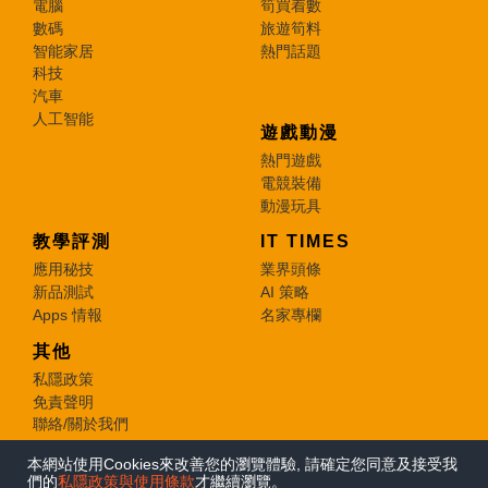
電腦
筍買着數
數碼
旅遊筍料
智能家居
熱門話題
科技
汽車
人工智能
遊戲動漫
熱門遊戲
電競裝備
動漫玩具
教學評測
IT TIMES
應用秘技
業界頭條
新品測試
AI 策略
Apps 情報
名家專欄
其他
私隱政策
免責聲明
聯絡/關於我們
本網站使用Cookies來改善您的瀏覽體驗, 請確定您同意及接受我
© 2026 e-zone. All Rights Reserved.
們的
私隱政策與使用條款
才繼續瀏覽。