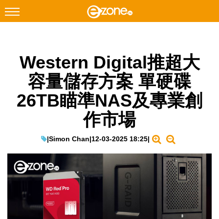
搜尋
Western Digital推超大
Facebook
Instagram
容量儲存方案 單硬碟
科技焦點
26TB瞄準NAS及專業創
網絡生活
作市場
遊戲動漫
教學評測
|
Simon Chan
|
12-03-2025 18:25
|
EduTech
IT Times
生成式AI與雲端應用
Enterprise Digital Transformation