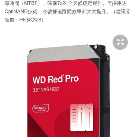
障時間（MTBF），確保7x24全天候穩定運作。佢採用咗
OptiNAND技術，令數據追蹤同效率都大大提升。（建議零
售價：HK$8,328）