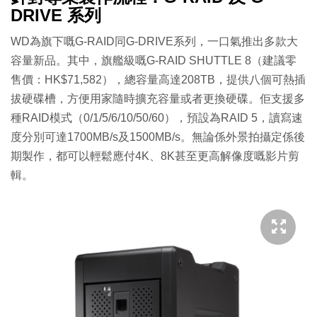
DRIVE 系列
WD為旗下嘅G-RAID同G-DRIVE系列，一口氣推出多款大
容量新品。其中，旗艦級嘅G-RAID SHUTTLE 8（建議零
售價：HK$71,582），總容量高達208TB，提供八個可熱插
拔硬碟槽，方便用家隨時擴充容量或者更換硬碟。佢支援多
種RAID模式（0/1/5/6/10/50/60），預設為RAID 5，讀寫速
度分別可達1700MB/s及1500MB/s。無論係外景拍攝定係後
期製作，都可以輕鬆應付4K、8K甚至更高解像度嘅影片剪
輯。