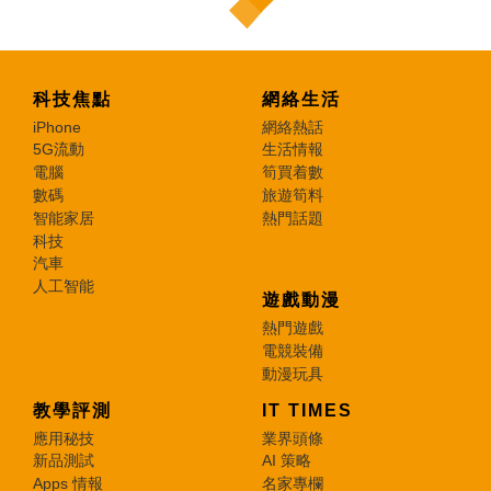
科技焦點
網絡生活
iPhone
網絡熱話
5G流動
生活情報
電腦
筍買着數
數碼
旅遊筍料
智能家居
熱門話題
科技
汽車
人工智能
遊戲動漫
熱門遊戲
電競裝備
動漫玩具
教學評測
IT TIMES
應用秘技
業界頭條
新品測試
AI 策略
Apps 情報
名家專欄