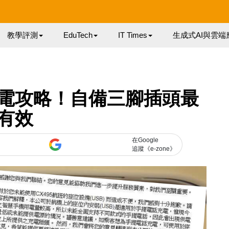
教學評測
EduTech
IT Times
生成式AI與雲端
電攻略！自備三腳插頭最
有效
在Google
追蹤《e-zone》