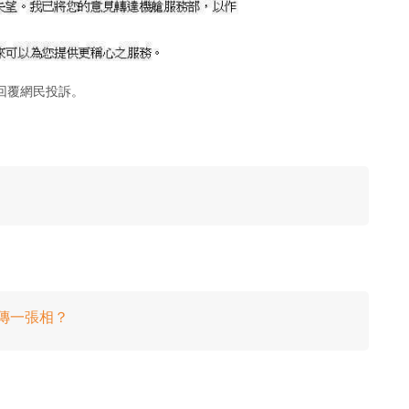
回覆網民投訴。
鐘傳一張相？