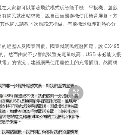
現在大家都可以開著飛航模式玩智能手機、平板機、遊戲
日有網民就出帖求救，說自己坐國泰機使用椅背屏幕下方
並向其他網民請教下次應該怎樣做。有飛機迷就即刻熱心分
的經歷以及國泰回覆。國泰就網民經歷回應，說 CX495
的。然而由於不少智能裝置充電量較高，USB 未必能支援
供電」的情況，建議網民使用座位上的充電插頭。然而網