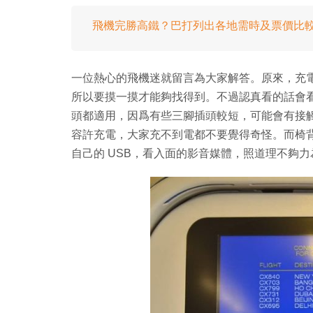
飛機完勝高鐵？巴打列出各地需時及票價比
一位熱心的飛機迷就留言為大家解答。原來，充
所以要摸一摸才能夠找得到。不過認真看的話會
頭都適用，因爲有些三腳插頭較短，可能會有接
容許充電，大家充不到電都不要覺得奇怪。而椅背後面屏
自己的 USB，看入面的影音媒體，照道理不夠