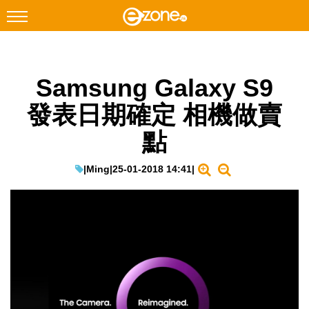
搜尋
Samsung Galaxy S9
Facebook
Instagram
發表日期確定 相機做賣
科技焦點
點
網絡生活
遊戲動漫
|
Ming
|
25-01-2018 14:41
|
教學評測
EduTech
IT Times
生成式AI與雲端應用
Enterprise Digital Transformation