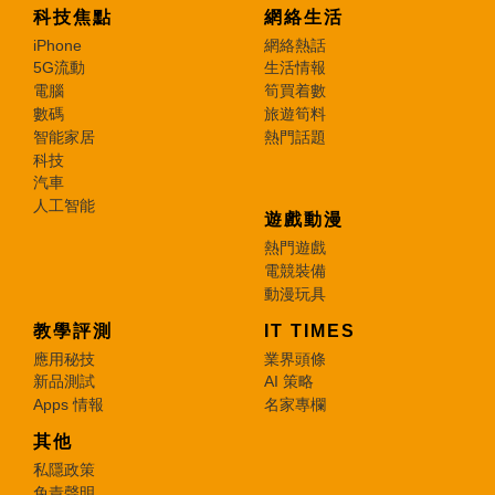
科技焦點
網絡生活
iPhone
網絡熱話
5G流動
生活情報
電腦
筍買着數
數碼
旅遊筍料
智能家居
熱門話題
科技
汽車
人工智能
遊戲動漫
熱門遊戲
電競裝備
動漫玩具
教學評測
IT TIMES
應用秘技
業界頭條
新品測試
AI 策略
Apps 情報
名家專欄
其他
私隱政策
免責聲明