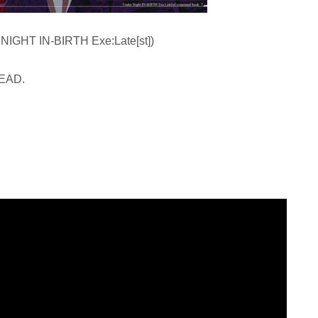
HT IN-BIRTH Exe:Late[st])
EAD.