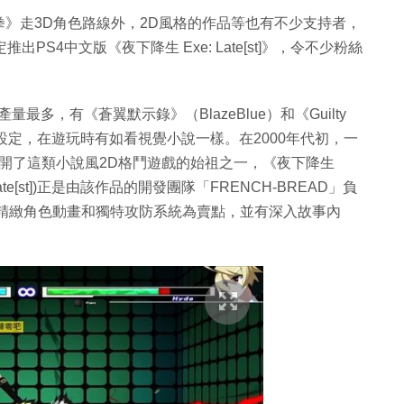
》走3D角色路線外，2D風格的作品等也有不少支持者，
]》便決定推出PS4中文版《夜下降生 Exe: Late[st]》，令不少粉絲
的產量最多，有《蒼翼默示錄》（BlazeBlue）和《Guilty
設定，在遊玩時有如看視覺小說一樣。在2000年代初，一
正是打開了這類小說風2D格鬥遊戲的始祖之一，《夜下降生
H Exe:Late[st])正是由該作品的開發團隊「FRENCH-BREAD」負
以精緻角色動畫和獨特攻防系統為賣點，並有深入故事內