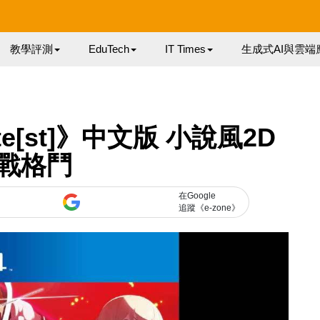
教學評測
EduTech
IT Times
生成式AI與雲端
te[st]》中文版 小說風2D
戰格鬥
在Google
追蹤《e-zone》