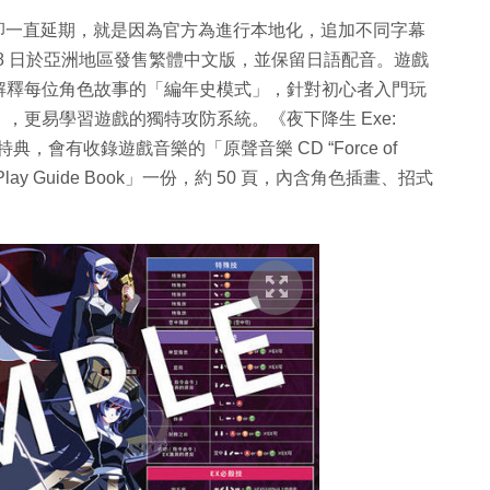
卻一直延期，就是因為官方為進行本地化，追加不同字幕
 8 日於亞洲地區發售繁體中文版，並保留日語配音。遊戲
解釋每位角色故事的「編年史模式」，針對初心者入門玩
，更易學習遊戲的獨特攻防系統。《夜下降生 Exe:
特典，會有收錄遊戲音樂的「原聲音樂 CD “Force of
]》Play Guide Book」一份，約 50 頁，內含角色插畫、招式
。