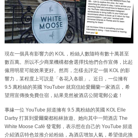
特集
現在一個具有影響力的 KOL，粉絲人數隨時有數十萬甚至
數百萬。所以不少商業機構都會選擇找他們合作宣傳，比起
僱用明星可能效果更好。然而，怎樣去評定一個 KOL 的影
響力，某程度上可説是「各花入各眼」。近日，一位擁有
9.5 萬粉絲的英國 YouTuber 就寫信給愛爾蘭一家酒店，希
望用宣傳換免費住宿，結果竟然被酒店公開電郵公處！
事緣一位 YouTube 頻道擁有 9.5 萬粉絲的英國 KOL Elle
Darby 打算到愛爾蘭都柏林旅遊。她向其中一間酒店 The
White Moose Café 發電郵，表示想在自己的 YouTube 頻道
介紹酒店特色並推介給粉絲，為酒店增加人氣，希望借此換