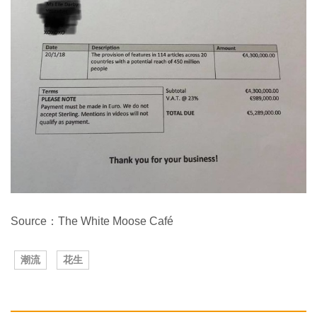
Source：The White Moose Café
潮流
花生