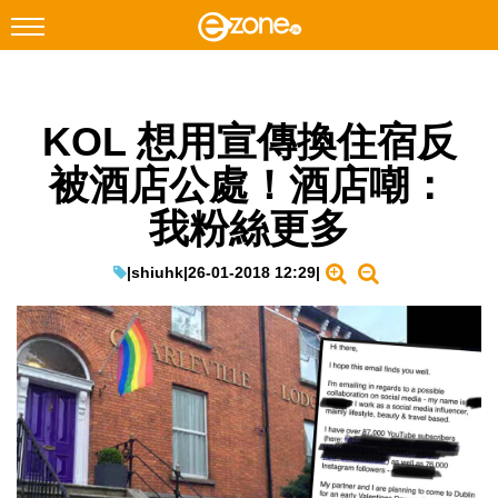
搜尋
KOL 想用宣傳換住宿反
Facebook
Instagram
被酒店公處！酒店嘲：
科技焦點
我粉絲更多
網絡生活
遊戲動漫
|
shiuhk
|
26-01-2018 12:29
|
教學評測
EduTech
IT Times
生成式AI與雲端應用
Enterprise Digital Transformation