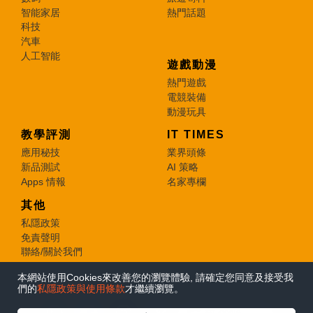
智能家居
熱門話題
科技
汽車
人工智能
遊戲動漫
熱門遊戲
電競裝備
動漫玩具
教學評測
IT TIMES
應用秘技
業界頭條
新品測試
AI 策略
Apps 情報
名家專欄
其他
私隱政策
免責聲明
聯絡/關於我們
本網站使用Cookies來改善您的瀏覽體驗, 請確定您同意及接受我
© 2026 e-zone. All Rights Reserved.
們的
私隱政策與使用條款
才繼續瀏覽。
在Google