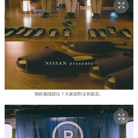
拖鞋都識歸位？大家絕對沒有眼花。