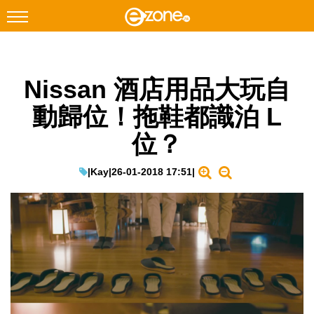
搜尋
Nissan 酒店用品大玩自
Facebook
Instagram
動歸位！拖鞋都識泊 L
科技焦點
位？
網絡生活
遊戲動漫
|
Kay
|
26-01-2018 17:51
|
教學評測
EduTech
IT Times
生成式AI與雲端應用
Enterprise Digital Transformation