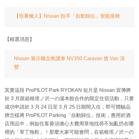
【培養懶人】Nissan 拍手「自動歸位」智能座椅
【精選消息】
Nissan 展示概念救護車 NV350 Caravan 貨 Van 演
變
其實這段 ProPILOT Park RYOKAN 短片是 Nissan 宣傳將
於 3 月跟箱根塔ノ沢一の湯本館合作的限定住宿活動，只要
成功申請於 3 月 24 日至 3 月 25 日期間入住，即可體驗品
牌怎樣將 ProPILOT Parking「自動歸位」技術，應用於酒
店用品中，例如住客毋須擔心大費周章地找尋不知亂扔在哪
裡的「單丁拖鞋」！那麼大家可能會問，在箱根塔ノ沢一の