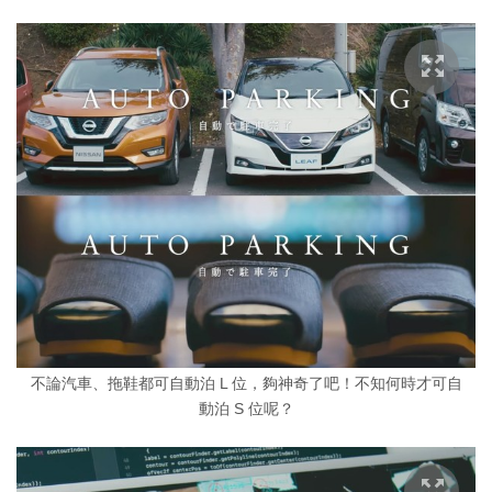
不論汽車、拖鞋都可自動泊 L 位，夠神奇了吧！不知何時才可自
動泊 S 位呢？