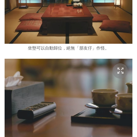
坐墊可以自動歸位，絕無「朋友仔」作怪。