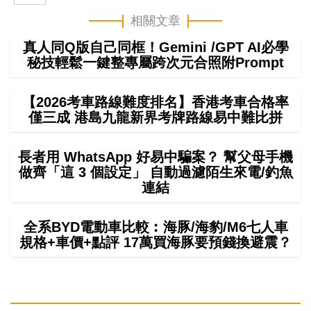
相關文章
真人同Q版自己同框！Gemini /GPT AI必學
秘技輕鬆一鍵整專屬跨次元合照附Prompt
【2026考車路線難度排名】香港考車合格率
僅三成 港島九龍新界考牌路線易中難比拼
長者用 WhatsApp 好易中騙案？ 幫父母手機
做齊「這 3 個設定」 自動過濾陌生來電/釣魚
連結
全系BYD電動車比較︰海豚/海豹/M6七人車
規格+車價+點評 17萬買海豚要預錢換避震？