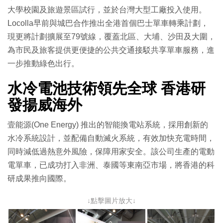
大學校園及旅遊景區試行，並於台灣大型工廠投入使用。
Locolla早前與城巴合作推出全港首個巴士單車轉乘計劃，
現更將計劃擴展至79號線，覆蓋北區、大埔、沙田及大圍，
為市民及旅客提供更便捷的公共交通接駁共享單車服務，進
一步推動綠色出行。
水冷電池技術領先全球 香港研
發揚威海外
壹能源(One Energy) 推出的智能換電站系統，採用創新的
水冷系統設計，並配備自動滅火系統，有效加快充電時間，
同時減低過熱意外風險，保障用家安全。該公司生產的電動
電單車，已成功打入非洲、泰國等東南亞市場，將香港的科
研成果推向國際。
↓點擊圖片放大↓