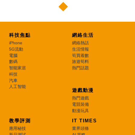
科技焦點
網絡生活
iPhone
網絡熱話
5G流動
生活情報
電腦
筍買着數
數碼
旅遊筍料
智能家居
熱門話題
科技
汽車
人工智能
遊戲動漫
熱門遊戲
電競裝備
動漫玩具
教學評測
IT TIMES
應用秘技
業界頭條
新品測試
AI 策略