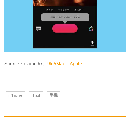
Source：ezone.hk、
9to5Mac
、
Apple
iPhone
iPad
手機