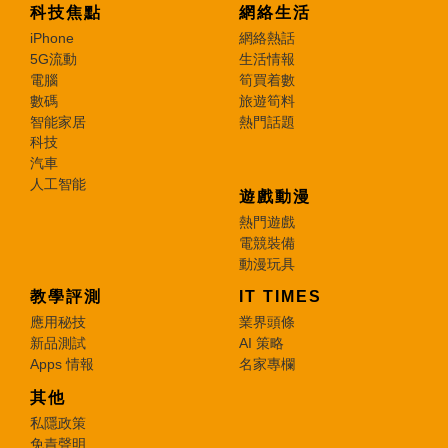
科技焦點
網絡生活
iPhone
網絡熱話
5G流動
生活情報
電腦
筍買着數
數碼
旅遊筍料
智能家居
熱門話題
科技
汽車
人工智能
遊戲動漫
熱門遊戲
電競裝備
動漫玩具
教學評測
IT TIMES
應用秘技
業界頭條
新品測試
AI 策略
Apps 情報
名家專欄
其他
私隱政策
免責聲明