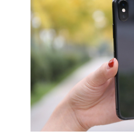
Copy
Link