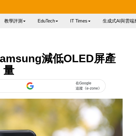
教學評測
EduTech
IT Times
生成式AI與雲端
Samsung減低OLED屏產
量
在Google
追蹤《e-zone》