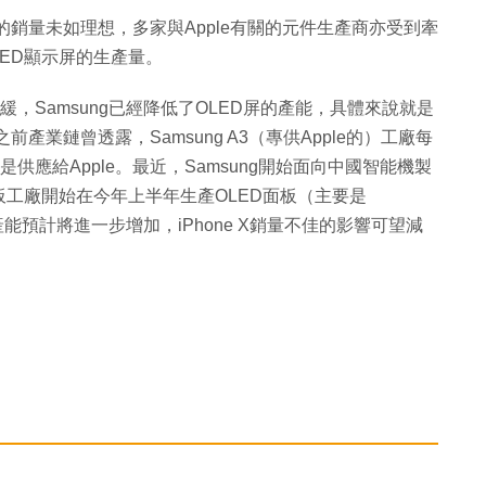
e X的銷量未如理想，多家與Apple有關的元件生產商亦受到牽
LED顯示屏的生產量。
X銷量放緩，Samsung已經降低了OLED屏的產能，具體來說就是
產業鏈曾透露，Samsung A3（專供Apple的）工廠每
塊是供應給Apple。最近，Samsung開始面向中國智能機製
板工廠開始在今年上半年生產OLED面板（主要是
面板產能預計將進一步增加，iPhone X銷量不佳的影響可望減