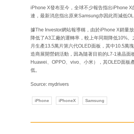
iPhone X發布至今，全球不少報告指出iPhon
連，最新消息指出原來Samsung亦因此而減低O
據The Investor網站報導稱，由於iPhone 
降低了A3工廠的運轉率，較上年同期降低10%。之前
月生產13.5萬片第六代OLED面板，其中10.5萬
造商展開營銷活動，因為隨著目前的L7-1液晶面
Huawei、OPPO、vivo、小米），其OLED
低。
Source: mydrivers
iPhone
iPhoneX
Samsung