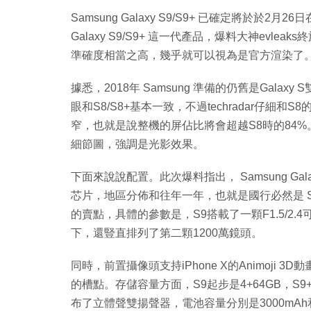
Samsung Galaxy S9/S9+ 已確定將於於2
Galaxy S9/S9+ 這一代產品，爆料大神ev
準確度相當之高，幾乎就可以視為是官方渲染了
據悉，2018年 Samsung 準備的仍舊是Galax
眼和S8/S8+基本一致，不過techradar仔
窄，也就是說整機的屏佔比將會超越S8時的84%。
細節圖，強調是光影效果。
下面來說說配置。此次爆料指出， Samsung Galaxy S
芯片，地區分佈和往年一年，也就是國行必然是 Snapd
的賣點，具體的參數是，S9搭載了一顆F1.5/2.
下，還豎直排列了第二顆1200萬鏡頭。
同時，前置攝像頭支持iPhone X的Animoji 
的槽點。存儲容量方面，S9起步是4+64GB，S9+
布了立體聲雙揚聲器，電池容量分別是3000mAh和