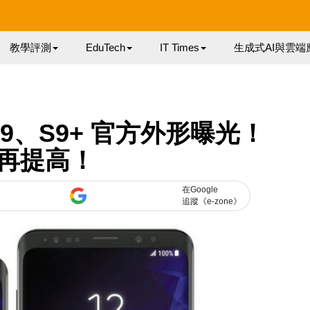
教學評測
EduTech
IT Times
生成式AI與雲端
y S9、S9+ 官方外形曝光！
再提高！
在Google
追蹤《e-zone》