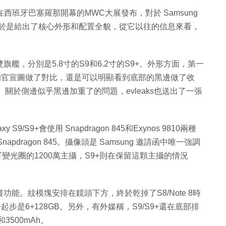
月26日在西班牙巴塞羅那開幕的MWC大展發布，對於 Samsung
leaks終於是給出了核心外形和配置全貌，從它以往的信息來看，
。
y S雙旗艦，分別是5.8寸的S9和6.2寸的S9+。外形方面，第一
細和S8的官宣圖做了對比，還是可以明顯看到底部的黑邊做了收
關於側邊似乎黑邊加重了的問題，evleaks也送出了一張
9/S9+會使用 Snapdragon 845和Exynos 9810兩種
ragon 845。攝像頭是 Samsung 邀請函中唯一強調
4可變光圈的1200萬主攝，S9+則在保留這顆主攝的情況
3D動畫功能。紋模塊安排在鏡頭下方，終於乾掉了S8/Note 8時
起步是6+128GB。另外，有外媒稱，S9/S9+還在底部排
3500mAh。