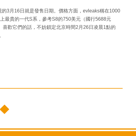
月16日就是發售日期。價格方面，evleaks稱在1000
史上最貴的一代S系，參考S8的750美元（國行5688元
）。喜歡它們的話，不妨鎖定北京時間2月26日凌晨1點的
播。