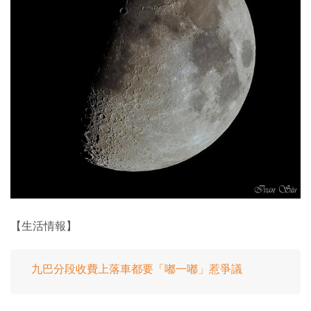
【生活情報】
九巴分段收費上落車都要「嘟一嘟」惹爭議