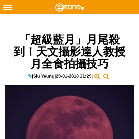
搜尋
「超級藍月」月尾殺
Facebook
Instagram
到！天文攝影達人教授
科技焦點
月全食拍攝技巧
網絡生活
遊戲動漫
|
Siu Yeung
|
29-01-2018 21:29
|
教學評測
EduTech
IT Times
生成式AI與雲端應用
Enterprise Digital Transformation