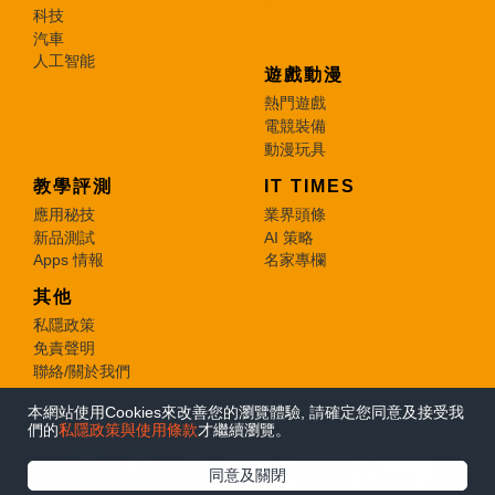
科技
汽車
人工智能
遊戲動漫
熱門遊戲
電競裝備
動漫玩具
教學評測
IT TIMES
應用秘技
業界頭條
新品測試
AI 策略
Apps 情報
名家專欄
其他
私隱政策
免責聲明
聯絡/關於我們
本網站使用Cookies來改善您的瀏覽體驗, 請確定您同意及接受我
© 2026 e-zone. All Rights Reserved.
們的
私隱政策與使用條款
才繼續瀏覽。
在Google
同意及關閉
追蹤《e-zone》