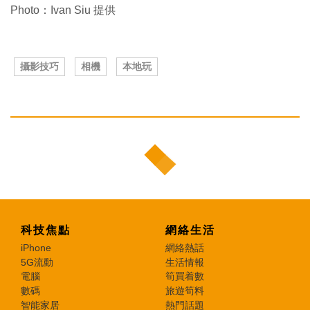
Photo：Ivan Siu 提供
攝影技巧
相機
本地玩
科技焦點
網絡生活
iPhone
網絡熱話
5G流動
生活情報
電腦
筍買着數
數碼
旅遊筍料
智能家居
熱門話題