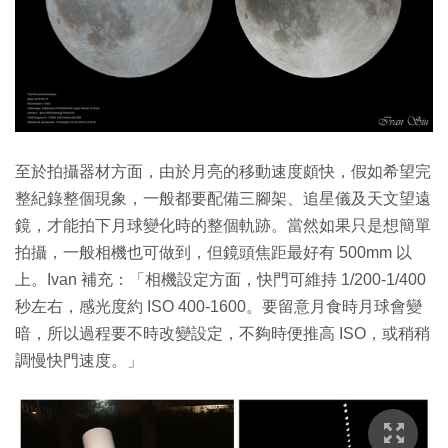
至於拍攝器材方面，由於月亮的移動速度頗快，假如希望完
整紀錄整個現象，一般都要配備三腳架、追星儀及天文望遠
鏡，才能拍下月球變化時的整個軌跡。當然如果只是想簡單
拍攝，一般相機也可做到，但鏡頭焦距最好有 500mm 以
上。Ivan 補充：「相機設定方面，快門可維持 1/200-1/400
秒左右，感光度約 ISO 400-1600。要留意月食時月球會變
暗，所以過程要不時改變設定，不夠時便推高 ISO，或稍稍
調慢快門速度。」