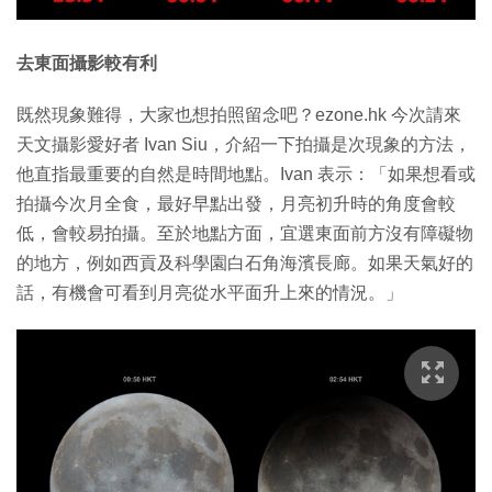
去東面攝影較有利
既然現象難得，大家也想拍照留念吧？ezone.hk 今次請來
天文攝影愛好者 Ivan Siu，介紹一下拍攝是次現象的方法，
他直指最重要的自然是時間地點。Ivan 表示：「如果想看或
拍攝今次月全食，最好早點出發，月亮初升時的角度會較
低，會較易拍攝。至於地點方面，宜選東面前方沒有障礙物
的地方，例如西貢及科學園白石角海濱長廊。如果天氣好的
話，有機會可看到月亮從水平面升上來的情況。」