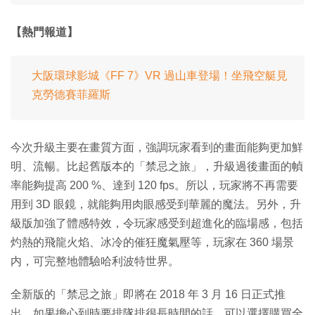
【熱門報道】
大阪環球影城《FF 7》VR 過山車登場！坐飛空艇見
克勞德賽菲羅斯
今次升級主要在畫質方面，強調玩家看到的畫面能夠更加鮮
明、流暢。比起舊版本的「禁忌之旅」，升級過後畫面的幀
率能夠提高 200 %、達到 120 fps。所以，玩家將不再需要
用到 3D 眼鏡，就能夠用肉眼感受到華麗的魔法。另外，升
級版加強了體感特效，令玩家感受到超進化的臨場感，包括
灼熱的飛龍火焰、冰冷的催狂魔氣壓等，玩家在 360 場景
内，可完整地體驗哈利波特世界。
全新版的「禁忌之旅」即將在 2018 年 3 月 16 日正式推
出。如果擔心到時要排隊排很長時間的話，可以選擇購買全