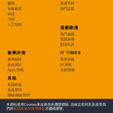
數碼
旅遊筍料
智能家居
熱門話題
科技
汽車
人工智能
遊戲動漫
熱門遊戲
電競裝備
動漫玩具
教學評測
IT TIMES
應用秘技
業界頭條
新品測試
AI 策略
Apps 情報
名家專欄
其他
私隱政策
免責聲明
聯絡/關於我們
本網站使用Cookies來改善您的瀏覽體驗, 請確定您同意及接受我
© 2026 e-zone. All Rights Reserved.
們的
私隱政策與使用條款
才繼續瀏覽。