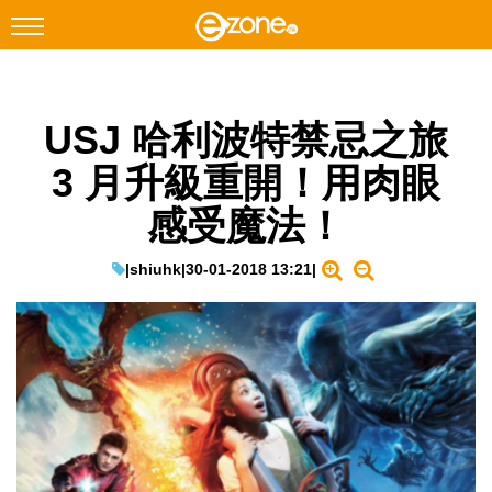
搜尋
USJ 哈利波特禁忌之旅
Facebook
Instagram
3 月升級重開！用肉眼
科技焦點
感受魔法！
網絡生活
遊戲動漫
|
shiuhk
|
30-01-2018 13:21
|
教學評測
EduTech
IT Times
生成式AI與雲端應用
Enterprise Digital Transformation