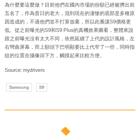
為什麼要這麼做？目前他們在國內市場的份額已經被擠出前
五名了，作為昔日的老大，混到現在的淒慘的底部是多種原
因造成的，不過他們並不打算放棄，所以此番讓S9價格更
低。從之前曝光的S9和S9 Plus的真機效果圖看，整體來說
跟之前曝光沒有太大不同，依然延續了上代的設計風格，左
右彎曲屏幕，而上額頭下巴明顯要比上代窄了一些，同時指
紋的位置在攝像頭下方，觸摸起來比較方便。
Source: mydrivers
Samsung
S9