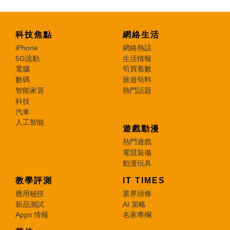
科技焦點
網絡生活
iPhone
網絡熱話
5G流動
生活情報
電腦
筍買着數
數碼
旅遊筍料
智能家居
熱門話題
科技
汽車
人工智能
遊戲動漫
熱門遊戲
電競裝備
動漫玩具
教學評測
IT TIMES
應用秘技
業界頭條
新品測試
AI 策略
Apps 情報
名家專欄