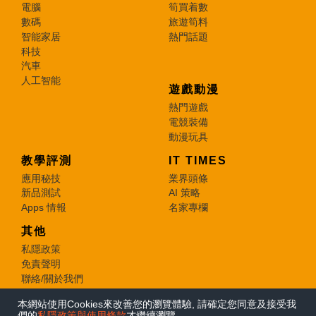
電腦
筍買着數
數碼
旅遊筍料
智能家居
熱門話題
科技
汽車
人工智能
遊戲動漫
熱門遊戲
電競裝備
動漫玩具
教學評測
IT TIMES
應用秘技
業界頭條
新品測試
AI 策略
Apps 情報
名家專欄
其他
私隱政策
免責聲明
聯絡/關於我們
本網站使用Cookies來改善您的瀏覽體驗, 請確定您同意及接受我
© 2026 e-zone. All Rights Reserved.
們的
私隱政策與使用條款
才繼續瀏覽。