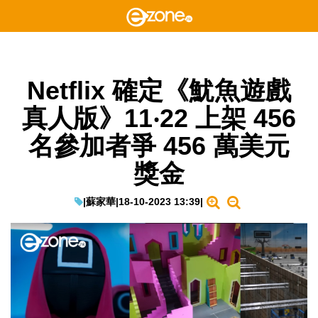
Netflix 確定《魷魚遊戲
真人版》11‧22 上架 456
名參加者爭 456 萬美元
獎金
|
蘇家華
|
18-10-2023 13:39
|