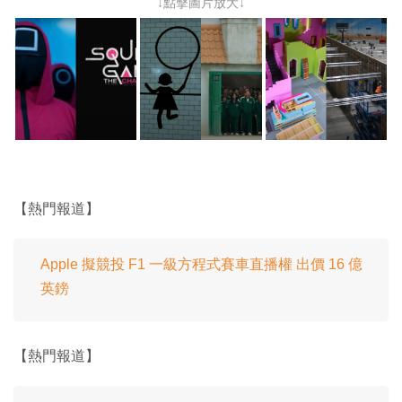
↓點擊圖片放大↓
【熱門報道】
Apple 擬競投 F1 一級方程式賽車直播權 出價 16 億
英鎊
【熱門報道】