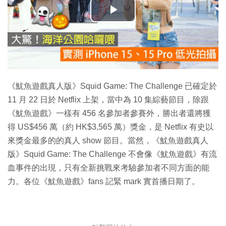
播
放
影
片
《魷魚遊戲真人版》Squid Game: The Challenge 已確定於
11 月 22 日於 Netflix 上架，當中為 10 集綜藝節目，除跟
《魷魚遊戲》一樣有 456 名參加者參賽外，勝出者還將獲
得 US$456 萬（約 HK$3,565 萬）獎金，是 Netflix 有史以​​
來獎金最多的的真人 show 節目。當然，《魷魚遊戲真人
版》Squid Game: The Challenge 不會像《魷魚遊戲》有流
血事件的出現，只有全新挑戰來考驗參加者不同方面的能
力。各位《魷魚遊戲》fans 記緊 mark 實首播日期了。