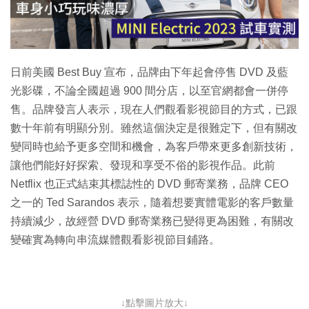
放
影
片
日前美國 Best Buy 宣布，品牌由下年起會停售 DVD 及藍
光影碟，不論全國超過 900 間分店，以至官網都會一併停
售。品牌發言人表示，現在人們觀看影視節目的方式，已跟
數十年前有明顯分別。雖然這個決定是很難定下，但有關改
變同時也給予更多空間和機會，為客戶帶來更多創新技術，
讓他們能好好探索、發現和享受不俗的影視作品。此前
Netflix 也正式結束其標誌性的 DVD 郵寄業務，品牌 CEO
之一的 Ted Sarandos 表示，隨着想要實體電影的客戶數量
持續減少，故經營 DVD 郵寄業務已變得更為困難，有關改
變確實為轉向串流媒體觀看影視節目鋪路。
↓點擊圖片放大↓