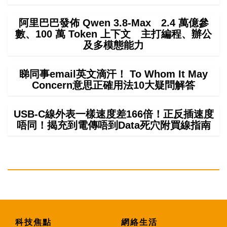
阿里巴巴發佈 Qwen 3.8-Max 2.4 萬億參
數、100 萬 Token 上下文 主打編程、辦公
及多模態能力
睇同事email英文滴汗！ To Whom It May
Concern意思正確用法10大疑問解答
USB-C線外表一樣速度差166倍！正反插速度
唔同！揭充到電傳唔到Data死穴附買線指南
科技焦點
網絡生活