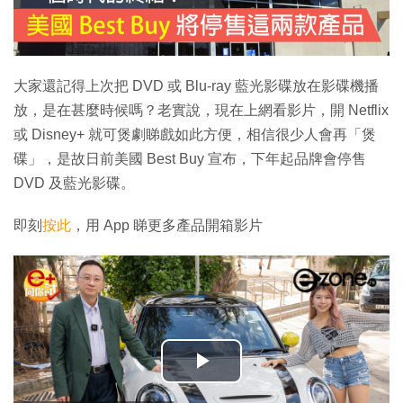
大家還記得上次把 DVD 或 Blu-ray 藍光影碟放在影碟機播
放，是在甚麼時候嗎？老實說，現在上網看影片，開 Netflix
或 Disney+ 就可煲劇睇戲如此方便，相信很少人會再「煲
碟」，是故日前美國 Best Buy 宣布，下年起品牌會停售
DVD 及藍光影碟。
即刻
按此
，用 App 睇更多產品開箱影片
播