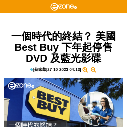
一個時代的終結？ 美國
Best Buy 下年起停售
DVD 及藍光影碟
|
蘇家華
|
27-10-2023 04:13
|