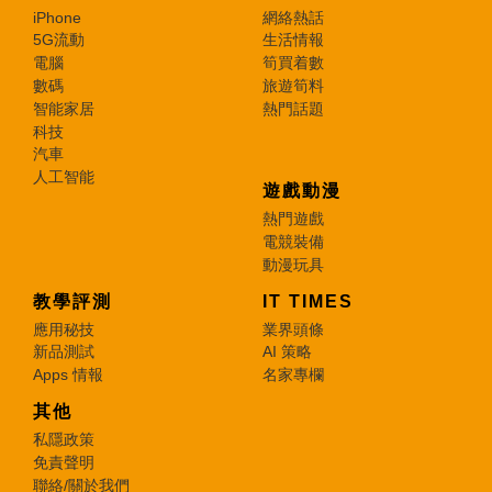
iPhone
網絡熱話
5G流動
生活情報
電腦
筍買着數
數碼
旅遊筍料
智能家居
熱門話題
科技
汽車
人工智能
遊戲動漫
熱門遊戲
電競裝備
動漫玩具
教學評測
IT TIMES
應用秘技
業界頭條
新品測試
AI 策略
Apps 情報
名家專欄
其他
私隱政策
免責聲明
聯絡/關於我們