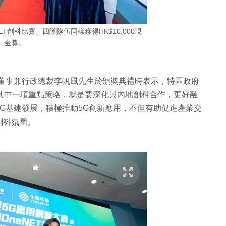
T創科比賽」四隊隊伍同樣獲得HK$10,000現
金獎。
司董事兼行政總裁李帆風先生於頒奬典禮時表示，特區政府
其中一項重點策略，就是要深化與內地創科合作，更好融
G基建發展，積極推動5G創新應用，不但有助促進產業交
創科氛圍。