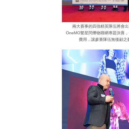
兩大賽事的四強精英隊伍將會出
OneMO繁星閃爍物聯網專題決賽
費用，讓參賽隊伍無後顧之