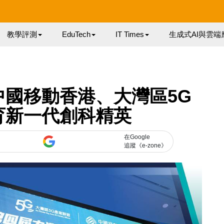
教學評測
EduTech
IT Times
生成式AI與雲端
中國移動香港、大灣區5G
育新一代創科精英
在Google
追蹤《e-zone》