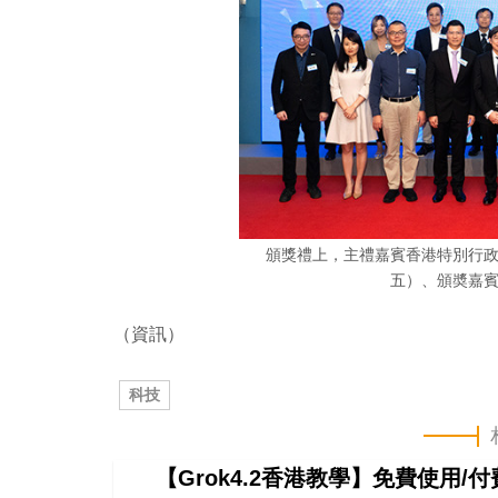
頒獎禮上，主禮嘉賓香港特別行
五）、頒奬嘉
（資訊）
科技
【Grok4.2香港教學】免費使用/付費