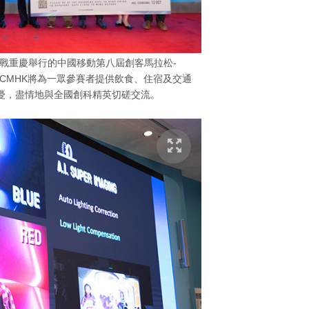
戰重慶舉行的中國移動第八屆創客馬拉松-
，CMHK將為一眾參賽者提供飲食、住宿及交通
憂，盡情地與全國創科精英切磋交流。