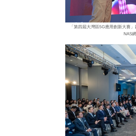
「第四屆大灣區5G應用創新大賽」四
NAS