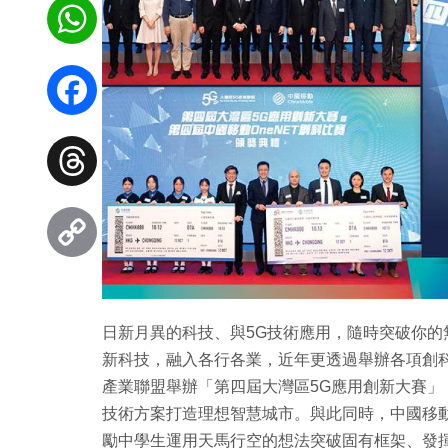
WhatsApp
Facebook
Threads
Copy
Link
日新月異的科技、與5G技術應用，隨時突破你的
新科技，融入各行各業，近年更透過舉辦各項創科
產業聯盟舉辦「第四屆大灣區5G應用創新大賽」
技術方案打造理想智慧城市。與此同時，中國移動
勵中學生運用天馬行空的想法突破固有框架、發