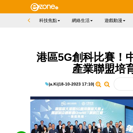
科技焦點
網絡生活
遊戲動漫
港區5G創科比賽！
產業聯盟培
|
a.Ki
|
18-10-2023 17:10
|