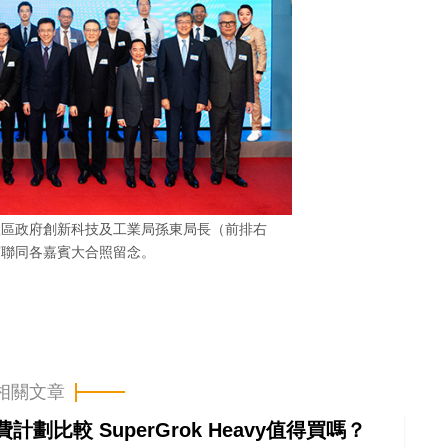
政區政府創新科技及工業局孫東局長（前排右
賓聯同各嘉賓大合照留念。
相關文章
計劃比較 SuperGrok Heavy值得買嗎？