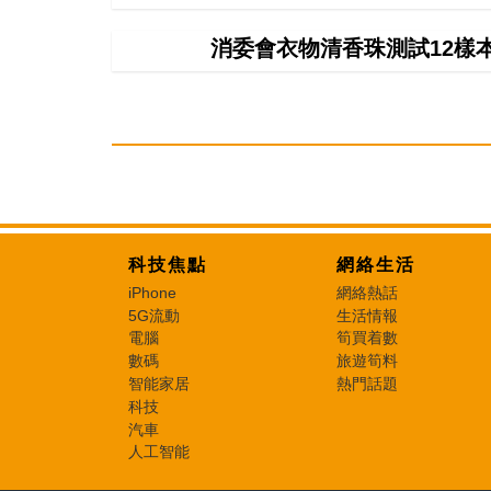
消委會衣物清香珠測試12樣
科技焦點
網絡生活
iPhone
網絡熱話
5G流動
生活情報
電腦
筍買着數
數碼
旅遊筍料
智能家居
熱門話題
科技
汽車
人工智能