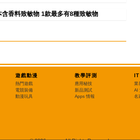
本含香料致敏物 1款最多有8種致敏物
遊戲動漫
教學評測
I
熱門遊戲
應用秘技
業
電競裝備
新品測試
AI
動漫玩具
Apps 情報
名