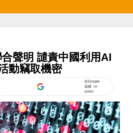
合聲明 譴責中國利用AI
活動竊取機密
在Google
追蹤《e-
zone》