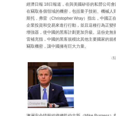
經濟日報 18日報道，在與美國矽谷的私營公司會
在竊取各個領域的機密，包括量子技術、機械人到
斯托．弗雷（Christopher Wray）指出
企業投資和交易來進行行動，並且這種行為正變
增強器，使中國的黑客計劃更加升級。這份史無
雷補充指，中國的黑客規模比其他主要國家的規
竊取機密，讓中國擁有巨大力量。
↓
澳洲安全情報組織總監伯吉斯（Mike Burge