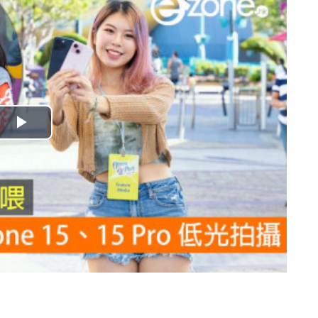
播
放
影
片