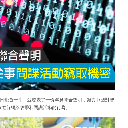
於17日聚首一堂，並發表了一份罕見聯合聲明，譴責中國對智
家進行網絡攻擊和間諜活動的行為。