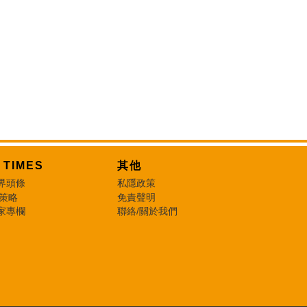
T TIMES
其他
界頭條
私隱政策
 策略
免責聲明
家專欄
聯絡/關於我們