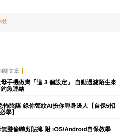
科技
相關文章
幫父母手機做齊「這 3 個設定」 自動過濾陌生來
/釣魚連結
怖陰謀 錄你聲紋AI扮你呃身邊人【自保5招
必學】
偷睇剪貼簿 附 iOS/Android自保教學