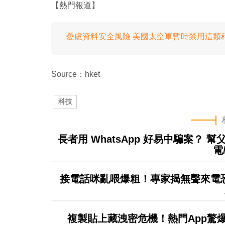
【熱門報道】
憂慮資料安全風險 美國太空軍暫時禁用這類
Source：hket
科技
長者用 WhatsApp 好易中騙案？ 
電
接電話咪亂喂爆粗！專家揭無聲來電恐
複製貼上藏洩密危機！熱門App驚爆無聲