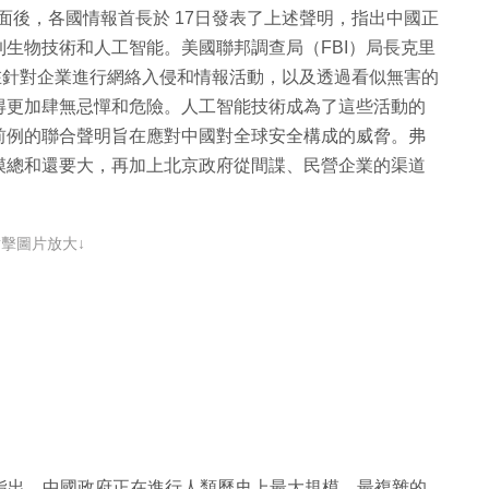
面後，各國情報首長於 17日發表了上述聲明，指出中國正
生物技術和人工智能。美國聯邦調查局（FBI）局長克里
，中國正在針對企業進行網絡入侵和情報活動，以及透過看似無害的
得更加肆無忌憚和危險。人工智能技術成為了這些活動的
前例的聯合聲明旨在應對中國對全球安全構成的威脅。弗
模總和還要大，再加上北京政府從間諜、民營企業的渠道
點擊圖片放大↓
ss）指出，中國政府正在進行人類歷史上最大規模、最複雜的