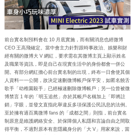
播
放
影
片
前台實名制預料會在 10 月底實施，而有關消息也經微博
CEO 王高飛確定。當中會主力針對跟時事政治、娛樂和財
經有關的微博大 V 網紅，要求需在其微博主頁上顯示姓名
及職業等資訊，即是自己在現實生活中的身份都會一併公
開。有部分網紅擔心前台實名制的出現，終布一日會使其個
人資料一一公開，故決定速刪微博帳戶保平安，如匿名饒舌
歌手「幼稚園殺手」已經極速刪除微博帳戶；另一位曾被微
博禁言 1 年的「明玉追然」亦於其帳戶名稱加上「即將註
銷」字眼，並發文直指此舉違反多項保護公民訊息的法例。
至於擁有過百萬微博 fans 的「成都之間」則指，前台實名
制原意是維護網絡安全、於保障個人私隱和言論自由之間取
得平衡，不過對原本有意隱藏身分的「大 V」用家來說，當