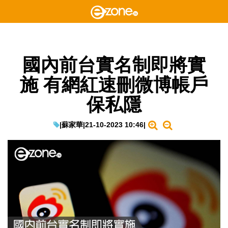
國內前台實名制即將實
施 有網紅速刪微博帳戶
保私隱
|
蘇家華
|
21-10-2023 10:46
|