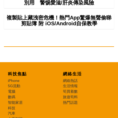
別用 警惕愛滋/肝炎傳染風險
複製貼上藏洩密危機！熱門App驚爆無聲偷睇
剪貼簿 附 iOS/Android自保教學
科技焦點
網絡生活
iPhone
網絡熱話
5G流動
生活情報
電腦
筍買着數
數碼
旅遊筍料
智能家居
熱門話題
科技
汽車