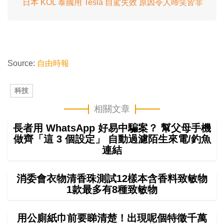
日本 KOL 泰國用 Tesla 自駕失效 原因令人啼笑皆非
Source:
自由時報
科技
相關文章
長者用 WhatsApp 好易中騙案？ 幫父母手機
做齊「這 3 個設定」 自動過濾陌生來電/釣魚
連結
消委會衣物清香珠測試12樣本含香料致敏物
1款最多有8種致敏物
用公廁紙巾前要睇清楚！出現呢個特徵千萬