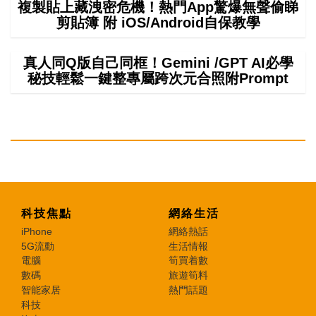
複製貼上藏洩密危機！熱門App驚爆無聲偷睇
剪貼簿 附 iOS/Android自保教學
真人同Q版自己同框！Gemini /GPT AI必學
秘技輕鬆一鍵整專屬跨次元合照附Prompt
科技焦點
網絡生活
iPhone
網絡熱話
5G流動
生活情報
電腦
筍買着數
數碼
旅遊筍料
智能家居
熱門話題
科技